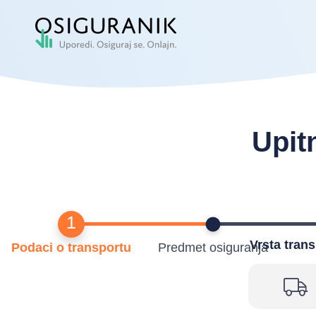
Upit
1
Vrsta trans
Podaci o transportu
Predmet osiguranja