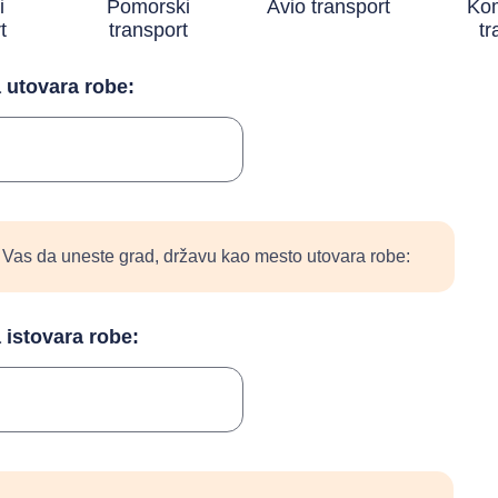
i
Pomorski
Avio transport
Kom
t
transport
tr
a utovara robe:
Vas da uneste grad, državu kao mesto utovara robe:
 istovara robe: