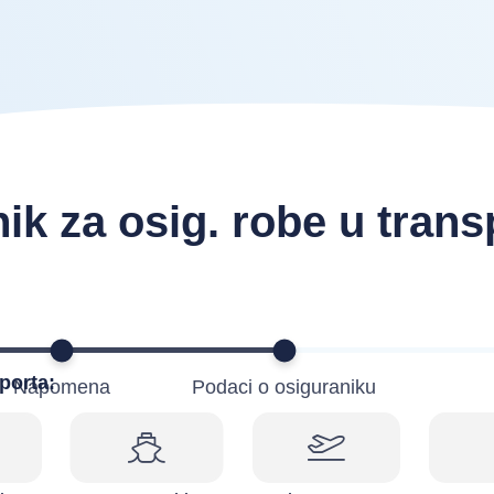
nik za osig. robe u trans
porta:
Napomena
Podaci o osiguraniku