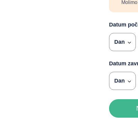
Molimo 
Datum poče
Datum zavr