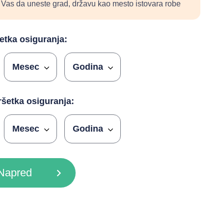
Vas da uneste grad, državu kao mesto istovara robe
tka osiguranja:
šetka osiguranja: