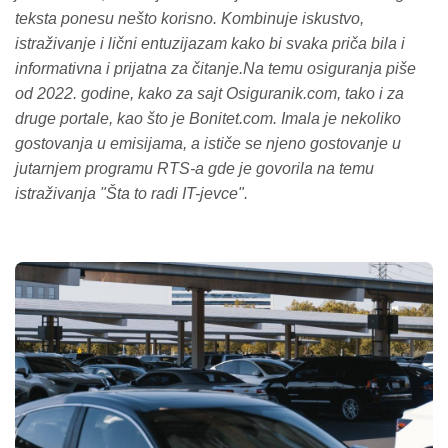
teksta ponesu nešto korisno. Kombinuje iskustvo,
istraživanje i lični entuzijazam kako bi svaka priča bila i
informativna i prijatna za čitanje.Na temu osiguranja piše
od 2022. godine, kako za sajt Osiguranik.com, tako i za
druge portale, kao što je Bonitet.com. Imala je nekoliko
gostovanja u emisijama, a ističe se njeno gostovanje u
jutarnjem programu RTS-a gde je govorila na temu
istraživanja "Šta to radi IT-jevce".