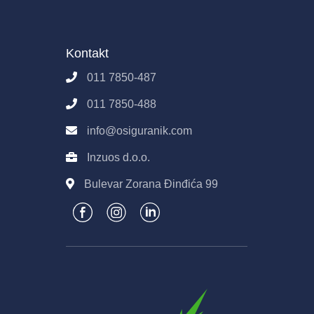
Partneri
Pravila i uslovi korišćenja sajta
Poslovanje
Osiguranik.com
Kontakt
Imovina
Kontakt
Pravila E-Prodaje
011 7850-487
Obrada podataka
011 7850-488
info@osiguranik.com
Inzuos d.o.o.
Bulevar Zorana Đinđića 99