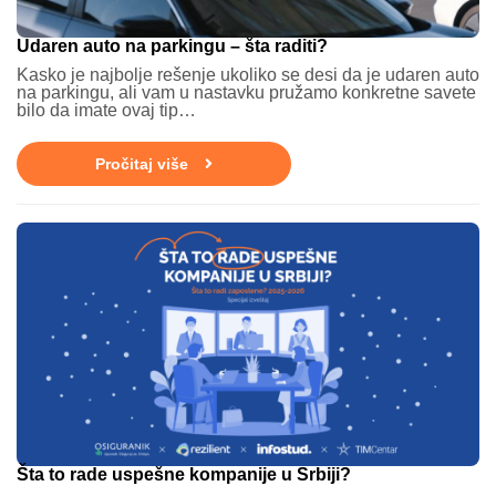
Udaren auto na parkingu – šta raditi?
Kasko je najbolje rešenje ukoliko se desi da je udaren auto
na parkingu, ali vam u nastavku pružamo konkretne savete
bilo da imate ovaj tip…
Pročitaj više
Šta to rade uspešne kompanije u Srbiji?