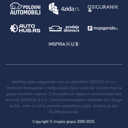
Sadržaj sajta osiguranik.com je vlasništvo INZUOS d.o.o.
(Internet zastupanje u osiguranju) čiji je većinski vlasnik Inspira
grupa korisnih sajtova. Zabranjeno je njegovo preuzimanje bez
dozvole INZUOS d.o.o., zarad komercijalne upotrebe ili u druge
svrhe, osim za lične potrebe posetilaca sajta. Inspira je deo
ALMA grupacije.
Copyright © Inspira grupa 2000-2026.