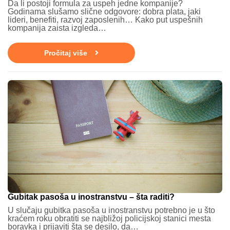
Da li postoji formula za uspeh jedne kompanije?
Godinama slušamo slične odgovore: dobra plata, jaki
lideri, benefiti, razvoj zaposlenih… Kako put uspešnih
kompanija zaista izgleda…
Pročitaj više
Gubitak pasoša u inostranstvu – šta raditi?
U slučaju gubitka pasoša u inostranstvu potrebno je u što
kraćem roku obratiti se najbližoj policijskoj stanici mesta
boravka i prijaviti šta se desilo, da…