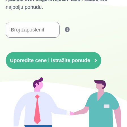
najbolju ponudu.
Uporedite cene i istražite ponude