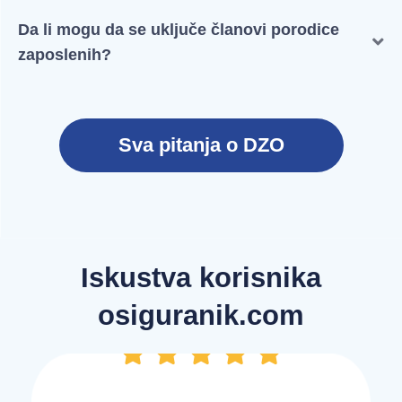
MR, itd...
i hirurške intervencije. Od ambulantnih intervencija
Da li mogu da se uključe članovi porodice
do operacija u okviru bolničkog lečenja.
zaposlenih?
Da, članovi porodice mogu biti uključeni - bračni,
vanbračni partneri i deca. Oni mogu imati isti paket
kao i zaposleni, a na vama je da odlučite da li ćete
Sva pitanja o DZO
plaćati vi, ili zaposleni.
Iskustva korisnika
osiguranik.com