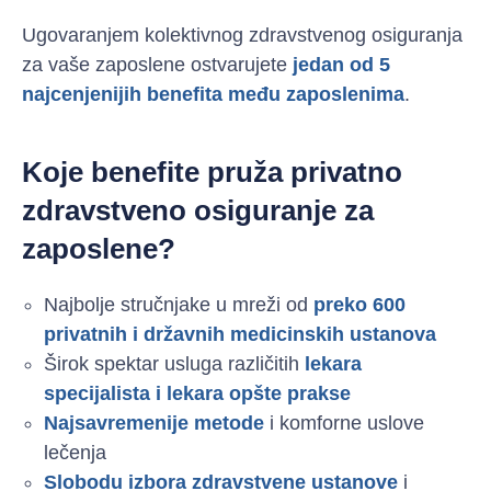
Ugovaranjem kolektivnog zdravstvenog osiguranja
za vaše zaposlene ostvarujete
jedan od 5
najcenjenijih benefita među zaposlenima
.
Koje benefite pruža privatno
zdravstveno osiguranje za
zaposlene?
Najbolje stručnjake u mreži od
preko 600
privatnih i državnih medicinskih ustanova
Širok spektar usluga različitih
lekara
specijalista i lekara opšte prakse
Najsavremenije metode
i komforne uslove
lečenja
Slobodu izbora zdravstvene ustanove
i