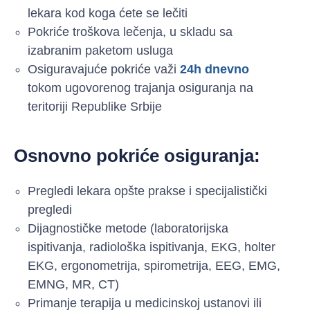
lekara kod koga ćete se lečiti
Pokriće troškova lečenja, u skladu sa
izabranim paketom usluga
Osiguravajuće pokriće važi
24h dnevno
tokom ugovorenog trajanja osiguranja na
teritoriji Republike Srbije
Osnovno pokriće osiguranja:
Pregledi lekara opšte prakse i specijalistički
pregledi
Dijagnostičke metode (laboratorijska
ispitivanja, radiološka ispitivanja, EKG, holter
EKG, ergonometrija, spirometrija, EEG, EMG,
EMNG, MR, CT)
Primanje terapija u medicinskoj ustanovi ili