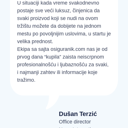
U situaciji kada vreme svakodnevno
S
postaje sve veći luksuz, činjenica da
n
svaki proizvod koji se nudi na ovom
n
tržištu možete da dobijete na jednom
i
mestu po povoljnijim uslovima, u startu je
p
velika prednost.
O
Ekipa sa sajta osiguranik.com nas je od
p
prvog dana “kupila” zaista neiscrpnom
d
profesionalnošću i ljubaznošću za svaki,
z
i najmanji zahtev ili informacije koje
tražimo.
Dušan Terzić
Office director