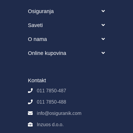
Osiguranja
Vozilo
Saveti
Putovanje
Blog
O nama
Zdravstveno
Česta pitanja o osiguranju
O nama
Online kupovina
Životno osiguranje
Kako funkcioniše Osiguranik.com?
Partneri
Pravila i uslovi korišćenja sajta
Poslovanje
Osiguranik.com
Kontakt
Imovina
Kontakt
Pravila E-Prodaje
011 7850-487
Obrada podataka
011 7850-488
info@osiguranik.com
Inzuos d.o.o.