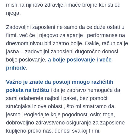
misli na njihovo zdravlje, imaće brojne koristi od
njega.
Zadovoljni zaposleni ne samo da će duže ostati u
firmi, već će i njegovo zalaganje i performanse na
dnevnom nivou biti znatno bolje. Dakle, računica je
jasna – zadovoljni zaposleni dugoročno donosi
bolje poslovanje,
a bolje poslovanje i veće
prihode
.
Važno je znate da postoji mnogo različitih
poketa na tržištu
i da je zapravo nemoguće da
sami odaberete najbolji paket, bez pomoći
stručnjaka iz ove oblasti, što mi smatramo da
jesmo. Pogledajte koje pogodnosti osim toga,
dobrovoljno zdravstveno osiguranje za zaposlene
kupljeno preko nas, donosi svakoj firmi.