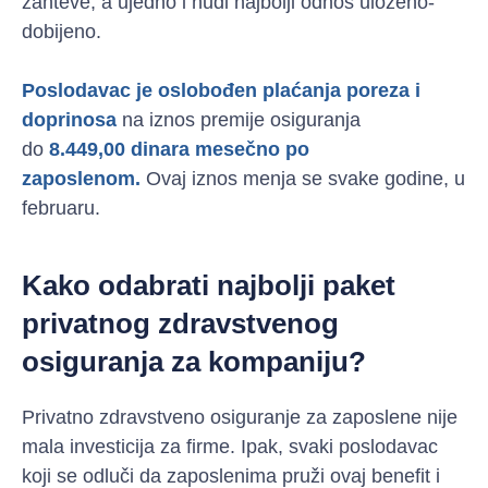
zahteve, a ujedno i nudi najbolji odnos uloženo-
dobijeno.
Poslodavac je oslobođen plaćanja poreza i
doprinosa
na iznos premije osiguranja
do
8.449,00 dinara mesečno po
zaposlenom.
Ovaj iznos menja se svake godine, u
februaru.
Kako odabrati najbolji paket
privatnog zdravstvenog
osiguranja za kompaniju?
Privatno zdravstveno osiguranje za zaposlene nije
mala investicija za firme. Ipak, svaki poslodavac
koji se odluči da zaposlenima pruži ovaj benefit i