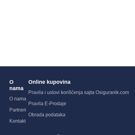
O
Online kupovina
nama
Pravila i uslovi korišćenja sajta Osiguranik.com
O nama
Pravila E-Prodaje
Partneri
Obrada podataka
Kontakt