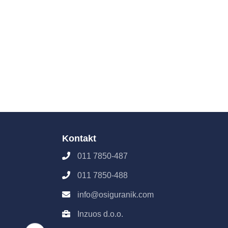
Kontakt
011 7850-487
011 7850-488
info@osiguranik.com
Inzuos d.o.o.