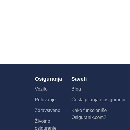
Osiguranja
Saveti
Vozilo
Blog
Putovanje
Česta pitanja o osiguranju
Zdravstveno
Kako funkcioniše
Osiguranik.com?
Životno
osiguranje