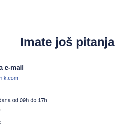
Imate još pitanja
a e-mail
nik.com
s
dana od 09h do 17h
7
8