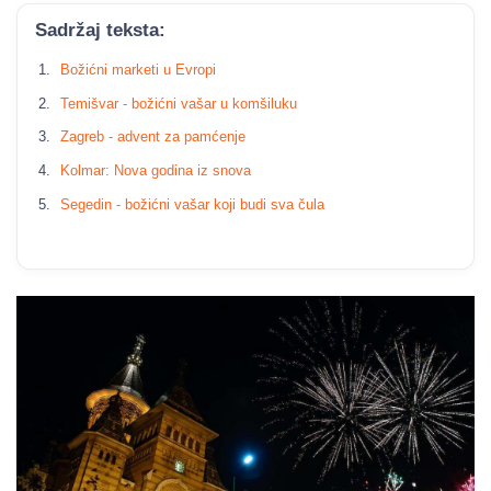
Sadržaj teksta:
Božićni marketi u Evropi
Temišvar - božićni vašar u komšiluku
Zagreb - advent za pamćenje
Kolmar: Nova godina iz snova
Segedin - božićni vašar koji budi sva čula