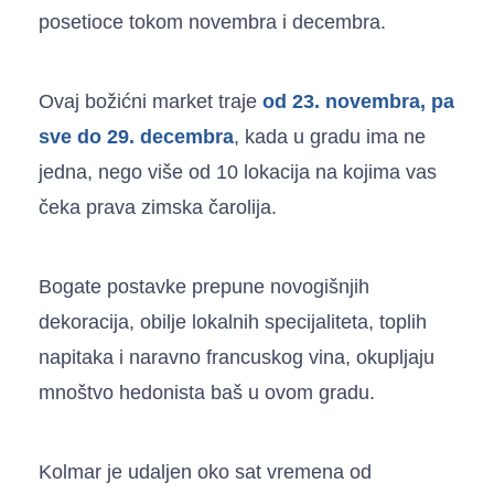
posetioce tokom novembra i decembra.
Ovaj božićni market traje
od 23. novembra, pa
sve do 29. decembra
, kada u gradu ima ne
jedna, nego više od 10 lokacija na kojima vas
čeka prava zimska čarolija.
Bogate postavke prepune novogišnjih
dekoracija, obilje lokalnih specijaliteta, toplih
napitaka i naravno francuskog vina, okupljaju
mnoštvo hedonista baš u ovom gradu.
Kolmar je udaljen oko sat vremena od