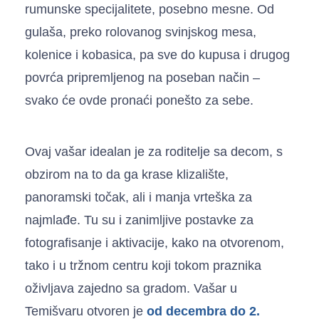
rumunske specijalitete, posebno mesne. Od
gulaša, preko rolovanog svinjskog mesa,
kolenice i kobasica, pa sve do kupusa i drugog
povrća pripremljenog na poseban način –
svako će ovde pronaći ponešto za sebe.
Ovaj vašar idealan je za roditelje sa decom, s
obzirom na to da ga krase klizalište,
panoramski točak, ali i manja vrteška za
najmlađe. Tu su i zanimljive postavke za
fotografisanje i aktivacije, kako na otvorenom,
tako i u tržnom centru koji tokom praznika
oživljava zajedno sa gradom. Vašar u
Temišvaru otvoren je
od decembra do 2.