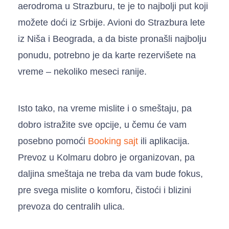
aerodroma u Strazburu, te je to najbolji put koji
možete doći iz Srbije. Avioni do Strazbura lete
iz Niša i Beograda, a da biste pronašli najbolju
ponudu, potrebno je da karte rezervišete na
vreme – nekoliko meseci ranije.
Isto tako, na vreme mislite i o smeštaju, pa
dobro istražite sve opcije, u čemu će vam
posebno pomoći
Booking sajt
ili aplikacija.
Prevoz u Kolmaru dobro je organizovan, pa
daljina smeštaja ne treba da vam bude fokus,
pre svega mislite o komforu, čistoći i blizini
prevoza do centralih ulica.