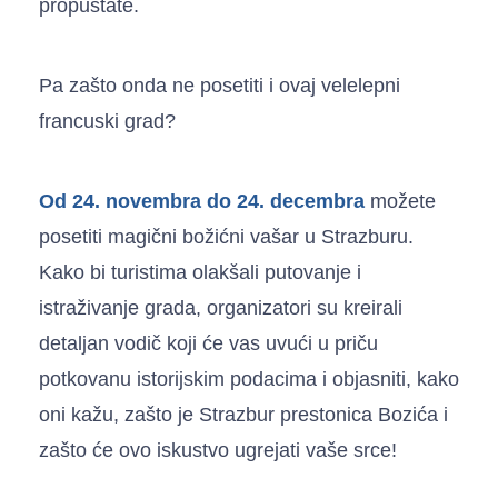
propuštate.
Pa zašto onda ne posetiti i ovaj velelepni
francuski grad?
Od 24. novembra do 24. decembra
možete
posetiti magični božićni vašar u Strazburu.
Kako bi turistima olakšali putovanje i
istraživanje grada, organizatori su kreirali
detaljan vodič koji će vas uvući u priču
potkovanu istorijskim podacima i objasniti, kako
oni kažu, zašto je Strazbur prestonica Bozića i
zašto će ovo iskustvo ugrejati vaše srce!