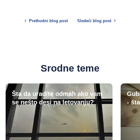
Prethodni blog post
Sledeći blog post
Srodne teme
Šta da uradite odmah ako vam
Gubi
se nešto desi na letovanju?
- šta