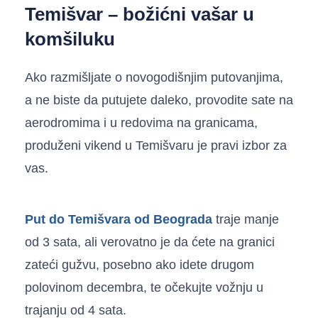
Temišvar – božićni vašar u
komšiluku
Ako razmišljate o novogodišnjim putovanjima,
a ne biste da putujete daleko, provodite sate na
aerodromima i u redovima na granicama,
produženi vikend u Temišvaru je pravi izbor za
vas.
Put do Temišvara od Beograda
traje manje
od 3 sata, ali verovatno je da ćete na granici
zateći gužvu, posebno ako idete drugom
polovinom decembra, te očekujte vožnju u
trajanju od 4 sata.