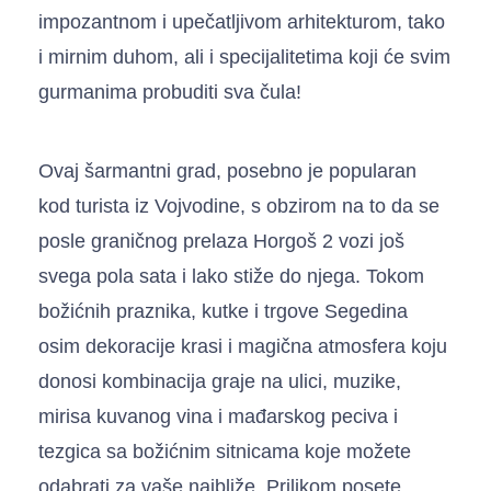
impozantnom i upečatljivom arhitekturom, tako
i mirnim duhom, ali i specijalitetima koji će svim
gurmanima probuditi sva čula!
Ovaj šarmantni grad, posebno je popularan
kod turista iz Vojvodine, s obzirom na to da se
posle graničnog prelaza Horgoš 2 vozi još
svega pola sata i lako stiže do njega. Tokom
božićnih praznika, kutke i trgove Segedina
osim dekoracije krasi i magična atmosfera koju
donosi kombinacija graje na ulici, muzike,
mirisa kuvanog vina i mađarskog peciva i
tezgica sa božićnim sitnicama koje možete
odabrati za vaše najbliže. Prilikom posete