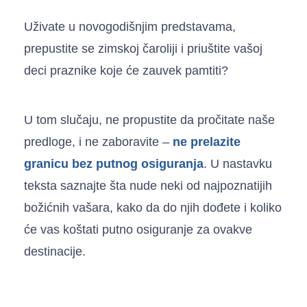
Uživate u novogodišnjim predstavama,
prepustite se zimskoj čaroliji i priuštite vašoj
deci praznike koje će zauvek pamtiti?
U tom slučaju, ne propustite da pročitate naše
predloge, i ne zaboravite –
ne prelazite
granicu bez putnog osiguranja
. U nastavku
teksta saznajte šta nude neki od najpoznatijih
božićnih vašara, kako da do njih dođete i koliko
će vas koštati putno osiguranje za ovakve
destinacije.