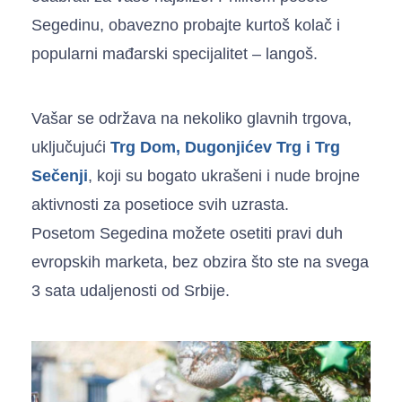
Segedinu, obavezno probajte kurtoš kolač i
popularni mađarski specijalitet –
langoš
.
Vašar se održava na nekoliko glavnih trgova,
uključujući
Trg Dom, Dugonjićev Trg i Trg
Sečenji
, koji su bogato ukrašeni i nude brojne
aktivnosti za posetioce svih uzrasta.
Posetom Segedina možete osetiti pravi duh
evropskih marketa, bez obzira što ste na svega
3 sata udaljenosti od Srbije.