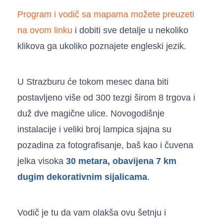
Program i vodič sa mapama možete preuzeti
na ovom linku
i dobiti sve detalje u nekoliko
klikova ga ukoliko poznajete engleski jezik.
U Strazburu će tokom mesec dana biti
postavljeno više od 300 tezgi širom 8 trgova i
duž dve magične ulice. Novogodišnje
instalacije i veliki broj lampica sjajna su
pozadina za fotografisanje, baš kao i čuvena
jelka visoka
30 metara, obavijena 7 km
dugim dekorativnim sijalicama
.
Vodič je tu da vam olakša ovu šetnju i