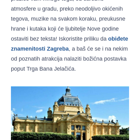
atmosfere u gradu, preko neodoljivo okićenih
tegova, muzike na svakom koraku, preukusne
hrane i kutaka koji će ljubitelje Nove godine
ostaviti bez teksta! Iskoristite priliku da
obiđete
znamenitosti Zagreba
, a baš će se i na nekim
od poznatih atrakcija nalaziti božićna postavka
poput Trga Bana Jelačića.