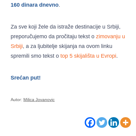
160 dinara dnevno
.
Za sve koji žele da istraže destinacije u Srbiji,
preporučujemo da pročitaju tekst o
zimovanju u
Srbiji
, a za ljubitelje skijanja na ovom linku
spremili smo tekst o
top 5 skijališta u Evropi
.
Srećan put!
Autor:
Milica Jovanovic