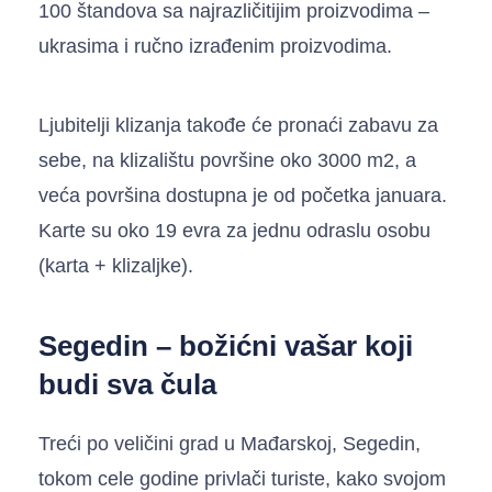
100 štandova sa najrazličitijim proizvodima –
ukrasima i ručno izrađenim proizvodima.
Ljubitelji klizanja takođe će pronaći zabavu za
sebe, na klizalištu površine oko 3000 m2, a
veća površina dostupna je od početka januara.
Karte su oko 19 evra za jednu odraslu osobu
(karta + klizaljke).
Segedin – božićni vašar koji
budi sva čula
Treći po veličini grad u Mađarskoj, Segedin,
tokom cele godine privlači turiste, kako svojom