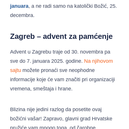
januara
, a ne radi samo na katolički Božić, 25.
decembra.
Zagreb – advent za pamćenje
Advent u Zagrebu traje od 30. novembra pa
sve do 7. januara 2025. godine.
Na njihovom
sajtu
možete pronaći sve neophodne
informacije koje će vam značiti pri organizaciji
vremena, smeštaja i hrane.
Blizina nije jedini razlog da posetite ovaj
božićni vašar! Zapravo, glavni grad Hrvatske
pružiće vam mnogo toga, od čarobne