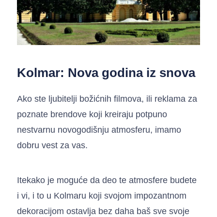
Kolmar: Nova godina iz snova
Ako ste ljubitelji božićnih filmova, ili reklama za
poznate brendove koji kreiraju potpuno
nestvarnu novogodišnju atmosferu, imamo
dobru vest za vas.
Itekako je moguće da deo te atmosfere budete
i vi, i to u Kolmaru koji svojom impozantnom
dekoracijom ostavlja bez daha baš sve svoje