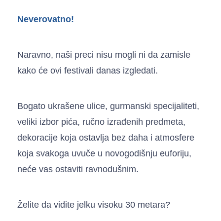
Neverovatno!
Naravno, naši preci nisu mogli ni da zamisle
kako će ovi festivali danas izgledati.
Bogato ukrašene ulice, gurmanski specijaliteti,
veliki izbor pića, ručno izrađenih predmeta,
dekoracije koja ostavlja bez daha i atmosfere
koja svakoga uvuče u novogodišnju euforiju,
neće vas ostaviti ravnodušnim.
Želite da vidite jelku visoku 30 metara?