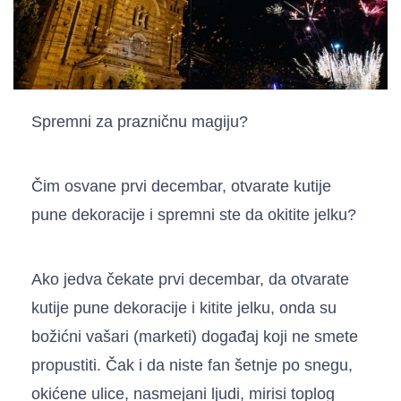
Spremni za prazničnu magiju?
Čim osvane prvi decembar, otvarate kutije
pune dekoracije i spremni ste da okitite jelku?
Ako jedva čekate prvi decembar, da otvarate
kutije pune dekoracije i kitite jelku, onda su
božićni vašari (marketi) događaj koji ne smete
propustiti. Čak i da niste fan šetnje po snegu,
okićene ulice, nasmejani ljudi, mirisi toplog