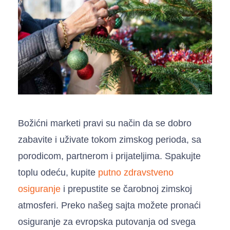
Božićni marketi pravi su način da se dobro
zabavite i uživate tokom zimskog perioda, sa
porodicom, partnerom i prijateljima. Spakujte
toplu odeću, kupite
putno zdravstveno
osiguranje
i prepustite se čarobnoj zimskoj
atmosferi. Preko našeg sajta možete pronaći
osiguranje za evropska putovanja od svega