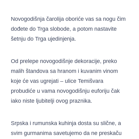
Novogodišnja čarolija oboriće vas sa nogu čim
dođete do Trga slobode, a potom nastavite
šetnju do Trga ujedinjenja.
Od prelepe novogodišnje dekoracije, preko
malih štandova sa hranom i kuvanim vinom
koje će vas ugrejati – ulice Temišvara
probudiće u vama novogodišnju euforiju čak
iako niste ljubitelji ovog praznika.
Srpska i rumunska kuhinja dosta su slične, a
svim gurmanima savetujemo da ne preskaču