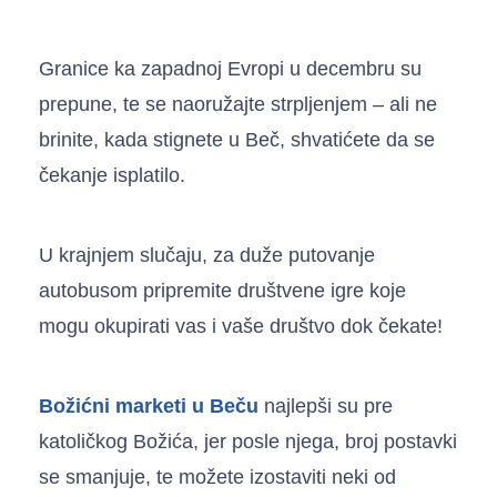
Granice ka zapadnoj Evropi u decembru su
prepune, te se naoružajte strpljenjem – ali ne
brinite, kada stignete u Beč, shvatićete da se
čekanje isplatilo.
U krajnjem slučaju, za duže putovanje
autobusom pripremite društvene igre koje
mogu okupirati vas i vaše društvo dok čekate!
Božićni marketi u Beču
najlepši su pre
katoličkog Božića, jer posle njega, broj postavki
se smanjuje, te možete izostaviti neki od