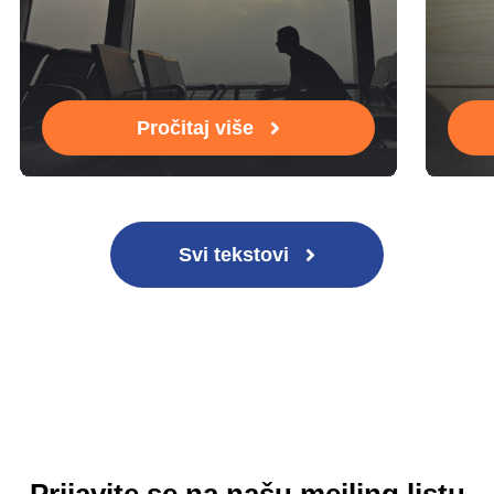
Pročitaj više
Svi tekstovi
Prijavite se na našu mejling listu