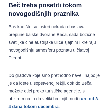
Beč treba posetiti tokom
novogodišnjih praznika
Baš kao što su lusteri nekada obasjavali
prepune balske dvorane Beča, sada božićne
svetiljke čine austrijske ulice sjajnim i kreiraju
novogodišnju atmosferu poznatu u čitavoj
Evropi.
Do gradova koje smo prethodno naveli najbolje
je da idete u sopstvenoj režiji, dok do Beča
možete otići preko turističke agencije, s
obzirom na to da veliki broj njih nudi
ture od 3-
4 dana tokom decembra
.