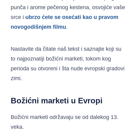
punča i arome pečenog kestena, osvojiće vaše
srce i
ubrzo ćete se osećati kao u pravom
novogodišnjem filmu
.
Nastavite da čitate naš tekst i saznajte koji su
to najpoznatiji božićni marketi, tokom kog
perioda su otvoreni i šta nude evropski gradovi
zimi.
Božićni marketi u Evropi
Božićni marketi održavaju se od dalekog 13.
veka.