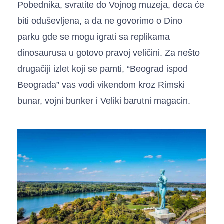
Pobednika, svratite do Vojnog muzeja, deca će
biti oduševljena, a da ne govorimo o Dino
parku gde se mogu igrati sa replikama
dinosaurusa u gotovo pravoj veličini. Za nešto
drugačiji izlet koji se pamti, “Beograd ispod
Beograda” vas vodi vikendom kroz Rimski
bunar, vojni bunker i Veliki barutni magacin.