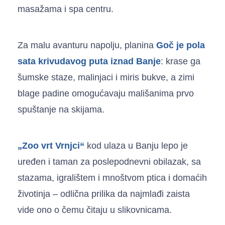
masažama i spa centru.
Za malu avanturu napolju, planina
Goč je pola
sata krivudavog puta iznad Banje
: krase ga
šumske staze, malinjaci i miris bukve, a zimi
blage padine omogućavaju mališanima prvo
spuštanje na skijama.
„Zoo vrt Vrnjci“
kod ulaza u Banju lepo je
uređen i taman za poslepodnevni obilazak, sa
stazama, igralištem i mnoštvom ptica i domaćih
životinja – odlična prilika da najmlađi zaista
vide ono o čemu čitaju u slikovnicama.