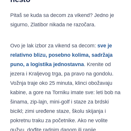
Pitaš se kuda sa decom za vikend? Jedno je
sigurno, Zlatibor nikada ne razočara.
Ovo je lak izbor za vikend sa decom:
sve je
relativno blizu, posebno kolima, sadržaja
puno, a logistika jednostavna
. Krenite od
jezera i Kraljevog trga, pa pravo na gondolu.
Vožnja traje oko 25 minuta, klinci obožavaju
kabine, a gore na Torniku imate sve: leti bob na
šinama, zip-lajn, mini-golf i staze za brdski
bicikl; zimi uređene staze, školu skijanja i
pokretnu traku za početnike. Ako ne volite
gužvu, dođite radnim danom ili ranije