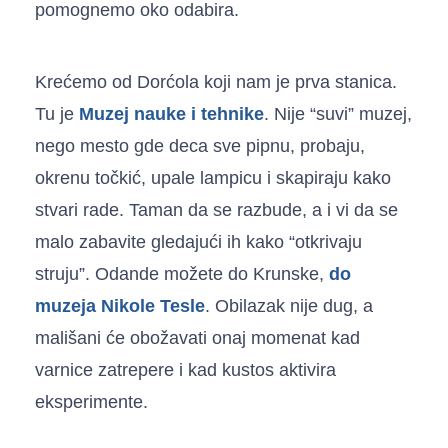
pomognemo oko odabira.
Krećemo od Dorćola koji nam je prva stanica.
Tu je
Muzej nauke i tehnike
. Nije “suvi” muzej,
nego mesto gde deca sve pipnu, probaju,
okrenu točkić, upale lampicu i skapiraju kako
stvari rade. Taman da se razbude, a i vi da se
malo zabavite gledajući ih kako “otkrivaju
struju”. Odande možete do Krunske,
do
muzeja Nikole Tesle
. Obilazak nije dug, a
mališani će obožavati onaj momenat kad
varnice zatrepere i kad kustos aktivira
eksperimente.