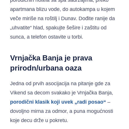
apartmana blizu vode, do autokampa u kojem
veče miriše na roštilj i Dunav. Dođite ranije da
„uhvatite“ hlad, spakujte šešire i zaštitu od
sunca, a telefon ostavite u torbi.
Vrnjačka Banja je prava
prirodn/urbana oaza
Jedna od prvih asocijacija na pitanje gde za
Vikend sa decom svakako je Vrnjačka Banja,
porodični klasik koji uvek „radi posao“
–
dovoljno mirna za odmor, a puna mogućnosti
koje decu drže u pokretu.