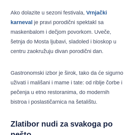
Ako dolazite u sezoni festivala,
Vrnjački
karneval
je pravi porodični spektakl sa
maskenbalom i dečjom povorkom. Uveče,
šetnja do Mosta ljubavi, sladoled i bioskop u
centru zaokružuju divan porodični dan.
Gastronomski izbor je širok, tako da će sigurno
uživati i mališani i mame i tate: od riblje čorbe i
pečenja u etno restoranima, do modernih
bistroa i poslastičarnica na šetalištu.
Zlatibor nudi za svakoga po
nešto