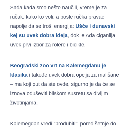
Sada kada smo nešto naučili, vreme je za
ručak, kako ko voli, a posle ručka pravac
napolje da se troši energija:
Ušće i dunavski
kej su uvek dobra ideja
, dok je Ada ciganlija
uvek prvi izbor za rolere i bicikle.
Beogradski zoo vrt na Kalemegdanu je
klasika
i takođe uvek dobra opcija za mališane
– ma koji put da ste ovde, sigurno je da će se
iznova oduševiti bliskom susretu sa divljim
životinjama.
Kalemegdan vredi “produbiti”: pored šetnje do