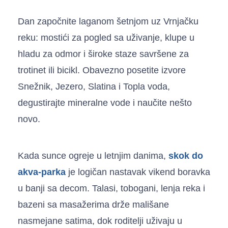
Dan započnite laganom šetnjom uz Vrnjačku
reku: mostići za pogled sa uživanje, klupe u
hladu za odmor i široke staze savršene za
trotinet ili bicikl. Obavezno posetite izvore
Snežnik, Jezero, Slatina i Topla voda,
degustirajte mineralne vode i naučite nešto
novo.
Kada sunce ogreje u letnjim danima,
skok do
akva-parka
je logičan nastavak vikend boravka
u banji sa decom. Talasi, tobogani, lenja reka i
bazeni sa masažerima drže mališane
nasmejane satima, dok roditelji uživaju u