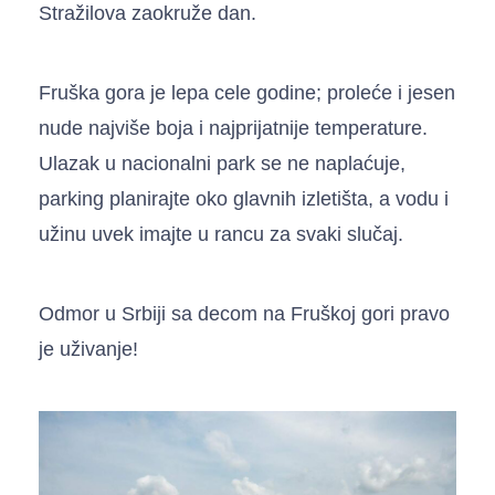
Stražilova zaokruže dan.
Fruška gora je lepa cele godine; proleće i jesen
nude najviše boja i najprijatnije temperature.
Ulazak u nacionalni park se ne naplaćuje,
parking planirajte oko glavnih izletišta, a vodu i
užinu uvek imajte u rancu za svaki slučaj.
Odmor u Srbiji sa decom na Fruškoj gori pravo
je uživanje!