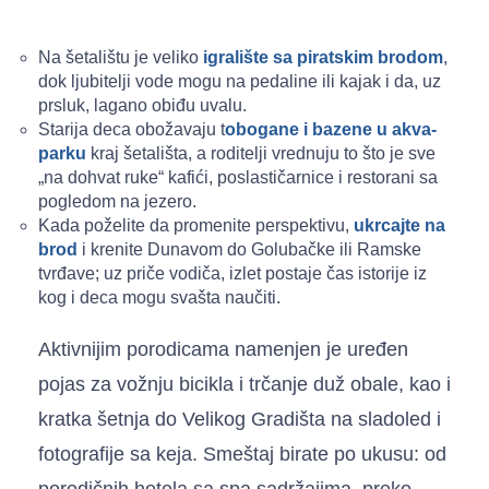
Na šetalištu je veliko
igralište sa piratskim brodom
,
dok ljubitelji vode mogu na pedaline ili kajak i da, uz
prsluk, lagano obiđu uvalu.
Starija deca obožavaju t
obogane i bazene u akva-
parku
kraj šetališta, a roditelji vrednuju to što je sve
„na dohvat ruke“ kafići, poslastičarnice i restorani sa
pogledom na jezero.
Kada poželite da promenite perspektivu,
ukrcajte na
brod
i krenite Dunavom do Golubačke ili Ramske
tvrđave; uz priče vodiča, izlet postaje čas istorije iz
kog i deca mogu svašta naučiti.
Aktivnijim porodicama namenjen je uređen
pojas za vožnju bicikla i trčanje duž obale, kao i
kratka šetnja do Velikog Gradišta na sladoled i
fotografije sa keja. Smeštaj birate po ukusu: od
porodičnih hotela sa spa sadržajima, preko