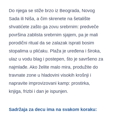
Do njega se stiže brzo iz Beograda, Novog
Sada ili Niša, a čim skrenete na šetalište
shvatićete zašto ga zovu srebrnim: predveče
površina zablista srebrnim sjajem, pa je mali
porodični ritual da se zalazak isprati bosim
stopalima u plićaku. Plaža je uređena i široka,
ulaz u vodu blag i postepen, što je savršeno za
najmlađe. Ako želite malo mira, produžite do
travnate zone u hladovini visokih krošnji i
napravite improvizovani kamp: prostirka,
knjiga, frizbi i dan je ispunjen.
Sadržaja za decu ima na svakom koraku: