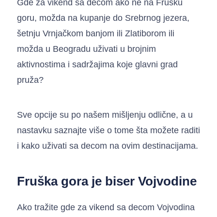
Gde za vikend sa decom ako ne na Frušku
goru, možda na kupanje do Srebrnog jezera,
šetnju Vrnjačkom banjom ili Zlatiborom ili
možda u Beogradu uživati u brojnim
aktivnostima i sadržajima koje glavni grad
pruža?
Sve opcije su po našem mišljenju odlične, a u
nastavku saznajte više o tome šta možete raditi
i kako uživati sa decom na ovim destinacijama.
Fruška gora je biser Vojvodine
Ako tražite gde za vikend sa decom Vojvodina