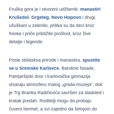
Fruška gora je i otvoreni udžbenik:
manastiri
Krušedol
,
Grgeteg
,
Novo Hopovo
i drugi,
ušuškani u zelenilo, prilika su da deci kroz
freske i priče približite prošlost, kroz žive
detalje i legende.
Posle obilasksa prirode i manastira,
spustite
se u Sremske Karlovce
. Barokne fasade,
Patrijaršijski dvor i Karlovačka gimnazija
stvaraju atmosferu malog „grada-muzeja“, dok
je Trg Branka Radičevića savršen za sladoled i
kratak predah. Roditelji mogu da probaju
čuveni bermet, a svi zajedno da šetnjom do