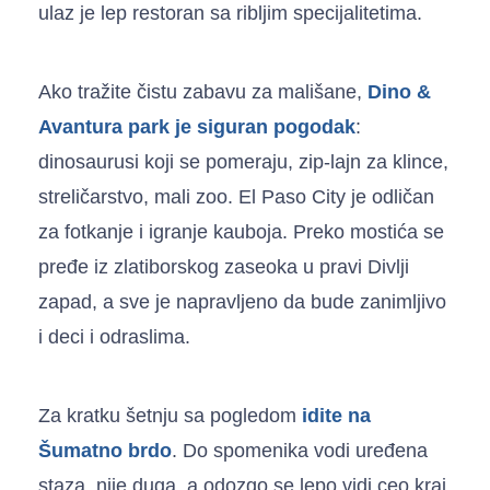
ulaz je lep restoran sa ribljim specijalitetima.
Ako tražite čistu zabavu za mališane,
Dino &
Avantura park je siguran pogodak
:
dinosaurusi koji se pomeraju, zip-lajn za klince,
streličarstvo, mali zoo. El Paso City je odličan
za fotkanje i igranje kauboja. Preko mostića se
pređe iz zlatiborskog zaseoka u pravi Divlji
zapad, a sve je napravljeno da bude zanimljivo
i deci i odraslima.
Za kratku šetnju sa pogledom
idite na
Šumatno brdo
. Do spomenika vodi uređena
staza, nije duga, a odozgo se lepo vidi ceo kraj.