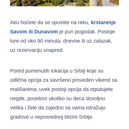
Ako hoćete da se spustite na reku,
krstarenje
Savom ili Dunavom
je pun pogodak. Postoje
ture od oko 90 minuta, dnevne ili uz zalazak,
uz rezervaciju unapred.
Pored pomenutih lokacija u Srbiji koje su
odlična opcija za savršeno proveden vikend sa
mališanima, uvek postoji opcija da otputujete
negde, posebno ukoliko su deca dovoljno
velika i žele da zajedno sa vama istražuju
gradove u neposrednoj blizini Srbije.