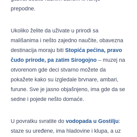
prepodne.
Ukoliko želite da uživate u prirodi sa
mališanima i nešto zajedno naučite, obavezna
destinacija moraju biti
Stopića pećina, pravo
čudo prirode, pa zatim Sirogojno
– muzej na
otvorenom gde deci stvarno možete da
pokažete kako su izgledale brvnare, ambari,
furune. Sve je jasno objašnjeno, ima gde da se
sedne i pojede nešto domaće.
U povratku svratite do
vodopada u Gostilju
:
staze su uređene, ima hladovine i klupa, a uz