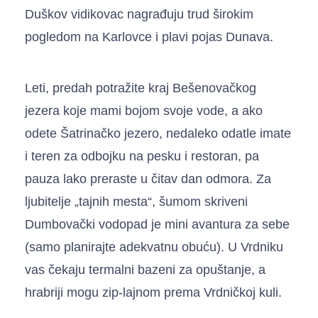
Duškov vidikovac nagrađuju trud širokim
pogledom na Karlovce i plavi pojas Dunava.
Leti, predah potražite kraj Bešenovačkog
jezera koje mami bojom svoje vode, a ako
odete Šatrinačko jezero, nedaleko odatle imate
i teren za odbojku na pesku i restoran, pa
pauza lako preraste u čitav dan odmora. Za
ljubitelje „tajnih mesta“, šumom skriveni
Dumbovački vodopad je mini avantura za sebe
(samo planirajte adekvatnu obuću). U Vrdniku
vas čekaju termalni bazeni za opuštanje, a
hrabriji mogu zip-lajnom prema Vrdničkoj kuli.