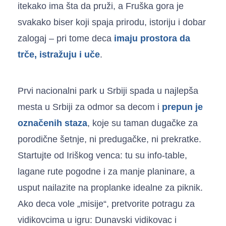
itekako ima šta da pruži, a Fruška gora je
svakako biser koji spaja prirodu, istoriju i dobar
zalogaj – pri tome deca
imaju prostora da
trče, istražuju i uče
.
Prvi nacionalni park u Srbiji spada u najlepša
mesta u Srbiji za odmor sa decom i
prepun je
označenih staza
, koje su taman dugačke za
porodične šetnje, ni predugačke, ni prekratke.
Startujte od Iriškog venca: tu su info-table,
lagane rute pogodne i za manje planinare, a
usput nailazite na proplanke idealne za piknik.
Ako deca vole „misije“, pretvorite potragu za
vidikovcima u igru: Dunavski vidikovac i