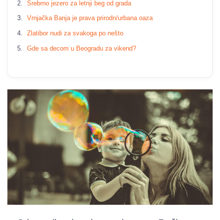
Srebrno jezero za letnji beg od grada
Vrnjačka Banja je prava prirodn/urbana oaza
Zlatibor nudi za svakoga po nešto
Gde sa decom u Beogradu za vikend?