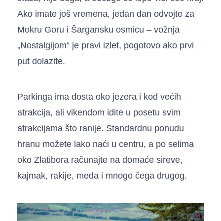
Ako imate još vremena, jedan dan odvojte za
Mokru Goru i Šargansku osmicu – vožnja
„Nostalgijom“ je pravi izlet, pogotovo ako prvi
put dolazite.
Parkinga ima dosta oko jezera i kod većih
atrakcija, ali vikendom idite u posetu svim
atrakcijama što ranije. Standardnu ponudu
hranu možete lako naći u centru, a po selima
oko Zlatibora računajte na domaće sireve,
kajmak, rakije, meda i mnogo čega drugog.