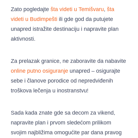
Zato pogledajte
šta videti u Temišvaru
,
šta
videti u Budimpešti
ili gde god da putujete
unapred istražite destinaciju i napravite plan
aktivnosti.
Za prelazak granice, ne zaboravite da nabavite
online putno osiguranje
unapred – osigurajte
sebe i članove porodice od nepredviđenih
troškova lečenja u inostranstvu!
Sada kada znate gde sa decom za vikend,
napravite plan i prvom sledećom prilikom
svojim najbližima omogućite par dana pravog