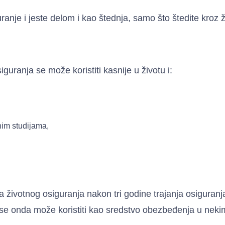
ranje i jeste delom i kao štednja, samo što štedite kroz ž
guranja se može koristiti kasnije u životu i:
im studijama,
sa životnog osiguranja nakon tri godine trajanja osiguranja
 se onda može koristiti kao sredstvo obezbeđenja u neki