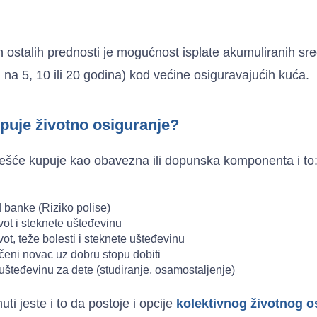
ostalih prednosti je mogućnost isplate akumuliranih sre
na 5, 10 ili 20 godina) kod većine osiguravajućih kuća.
puje životno osiguranje?
češće kupuje kao obavezna ili dopunska komponenta i to
 banke (Riziko polise)
vot i steknete ušteđevinu
vot, teže bolesti i steknete ušteđevinu
ečeni novac uz dobru stopu dobiti
ušteđevinu za dete (studiranje, osamostaljenje)
i jeste i to da postoje i opcije
kolektivnog životnog o