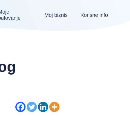
Moje
Moj biznis
Korisne info
putovanje
nog