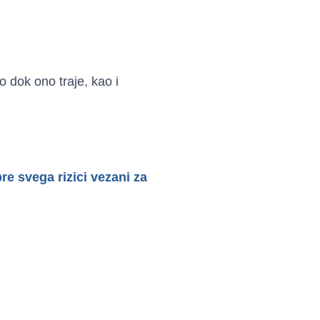
o dok ono traje, kao i
re svega rizici vezani za