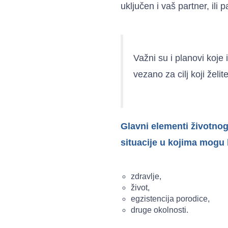
uključen i vaš partner, ili p
Važni su i planovi koje
vezano za cilj koji žel
Glavni elementi životnog 
situacije u kojima mogu 
zdravlje,
život,
egzistencija porodice,
druge okolnosti.