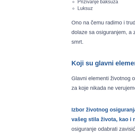
Prizivanje baksuza
Luksuz
Ono na čemu radimo i trud
dolaze sa osiguranjem, a 
smrt.
Koji su glavni eleme
Glavni elementi životnog os
za koje nikada ne verujemo 
Izbor životnog osiguranja
vašeg stila života, kao 
osiguranje odabrati zavisić