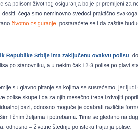
e sa polisom životnog osiguranja bolje pripremljeni za
 desiti, čega smo neminovno svedoci praktično svakoga
irano
životno osiguranje
, postaraćete se i da zaštite buduć
ik Republike Srbije ima zaključenu ovakvu polisu
, d
sa po stanovniku, a u nekim čak i 2-3 polise po glavi st
mije su glavno pitanje sa kojima se susrećemo, jer ljudi
ve polise skupe i da za njih mesečno treba izdvojiti popr
dualnoj bazi, odnosno moguće je odabrati različite forma
ašim ličnim željama i potrebama. Time se gledano na duge
a, odnosno – životne štednje po isteku trajanja polise.