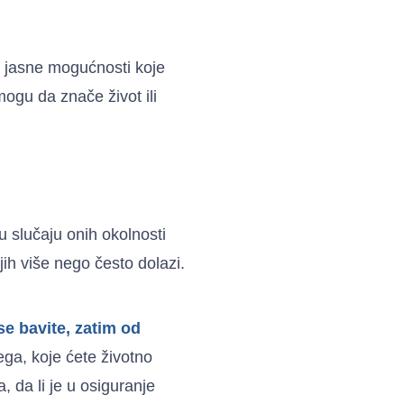
 jasne mogućnosti koje
ogu da znače život ili
u slučaju onih okolnosti
jih više nego često dolazi.
se bavite, zatim od
ega, koje ćete životno
, da li je u osiguranje