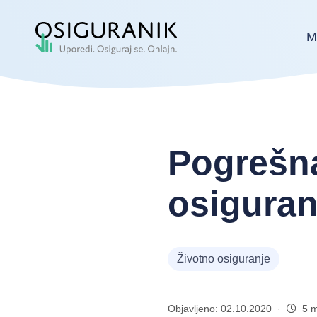
M
Pogrešna
osiguranj
Životno osiguranje
Objavljeno: 02.10.2020 ·
5 m