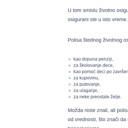
U tom smislu životno osigu
osigurani ste u isto vreme.
Polisa štednog životnog osi
kao dopuna penziji,
za školovanje dece,
kao pomoć deci po završen
za kupovinu,
za putovanje,
za ulaganje,
za neke preostale želje.
Možda niste znali, ali poli
od vrednosti, što znači da