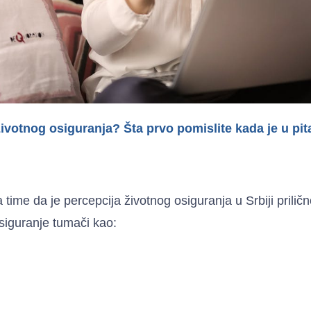
životnog osiguranja? Šta prvo pomislite kada je u pi
ime da je percepcija životnog osiguranja u Srbiji prilič
iguranje tumači kao: