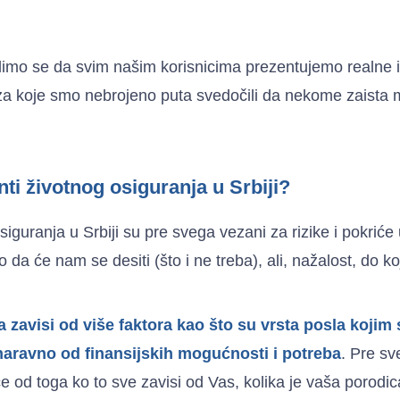
imo se da svim našim korisnicima prezentujemo realne i
za koje smo nebrojeno puta svedočili da nekome zaista m
nti životnog osiguranja u Srbiji?
iguranja u Srbiji su pre svega vezani za rizike i pokriće 
da će nam se desiti (što i ne treba), ali, nažalost, do ko
 zavisi od više faktora kao što su vrsta posla kojim 
i naravno od finansijskih mogućnosti i potreba
. Pre sv
e od toga ko to sve zavisi od Vas, kolika je vaša porodica