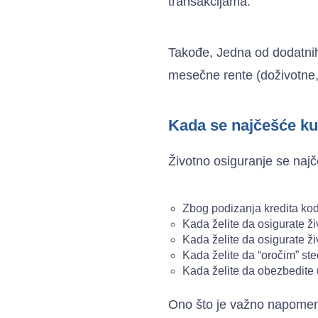
transakcijama.
Takođe, Jedna od dodatnih 
mesečne rente (doživotne, 
Kada se najčešće ku
Životno osiguranje se naj
Zbog podizanja kredita kod
Kada želite da osigurate ži
Kada želite da osigurate ži
Kada želite da “oročim” st
Kada želite da obezbedite 
Ono što je važno napomenut