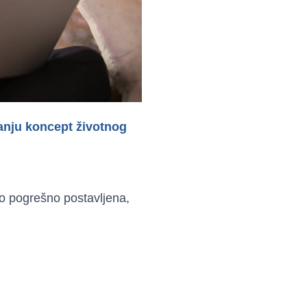
tanju koncept životnog
no pogrešno postavljena,