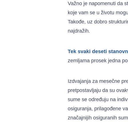
Važno je napomenuti da st
koje vam se u životu mogu
Takođe, uz dobro struktur
najdražih.
Tek svaki deseti stanovn
zemljama prosek jedna poli
Izdvajanja za mesečne pre
pretpostavljaju da su ovak
sume se određuju na indivi
osiguranja, prilagođene v
značajnijih osiguranih sum