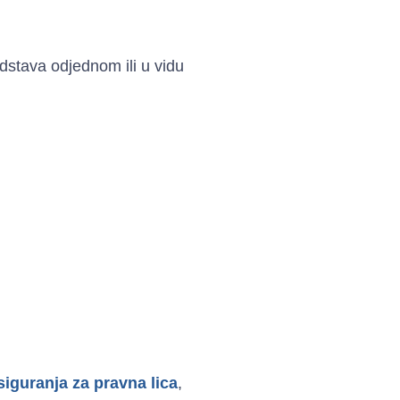
dstava odjednom ili u vidu
:
siguranja za pravna lica
,