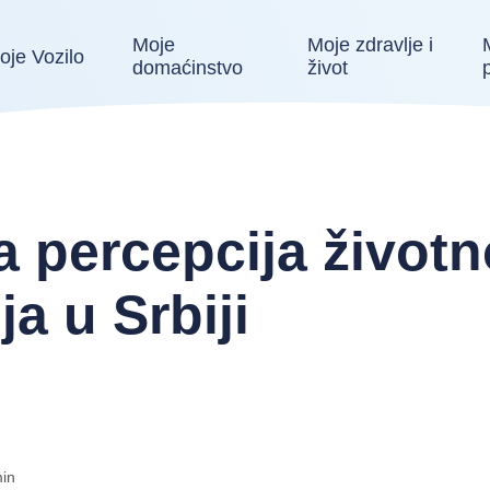
Moje
Moje zdravlje i
oje Vozilo
domaćinstvo
život
 percepcija život
a u Srbiji
in