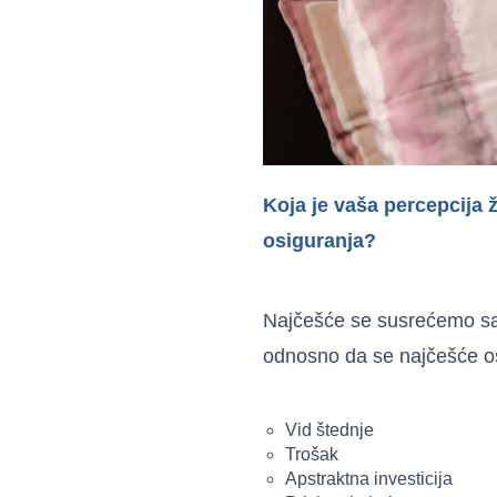
Koja je vaša percepcija 
osiguranja?
Najčešće se susrećemo sa t
odnosno da se najčešće os
Vid štednje
Trošak
Apstraktna investicija