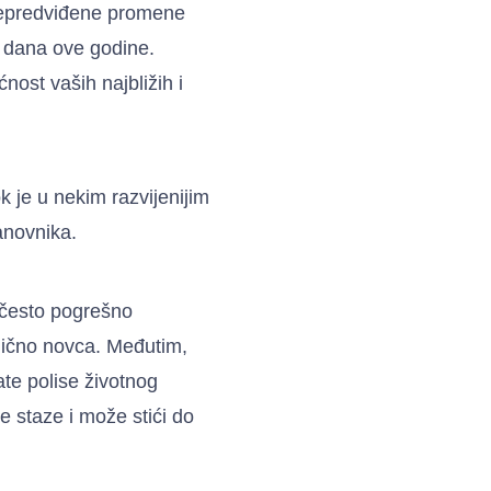
 nepredviđene promene
 dana ove godine.
nost vaših najbližih i
ok je u nekim razvijenijim
anovnika.
 često pogrešno
ilično novca. Međutim,
te polise životnog
 staze i može stići do