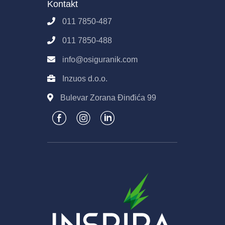
Kontakt
Pravila E-Prodaje
011 7850-487
Obrada podataka
011 7850-488
info@osiguranik.com
Inzuos d.o.o.
Bulevar Zorana Đinđića 99