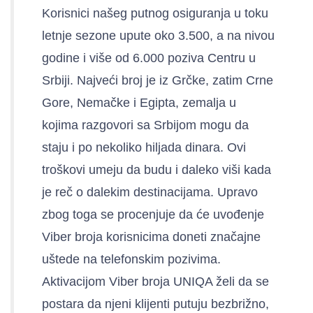
Korisnici našeg putnog osiguranja u toku
letnje sezone upute oko 3.500, a na nivou
godine i više od 6.000 poziva Centru u
Srbiji. Najveći broj je iz Grčke, zatim Crne
Gore, Nemačke i Egipta, zemalja u
kojima razgovori sa Srbijom mogu da
staju i po nekoliko hiljada dinara. Ovi
troškovi umeju da budu i daleko viši kada
je reč o dalekim destinacijama. Upravo
zbog toga se procenjuje da će uvođenje
Viber broja korisnicima doneti značajne
uštede na telefonskim pozivima.
Aktivacijom Viber broja UNIQA želi da se
postara da njeni klijenti putuju bezbrižno,