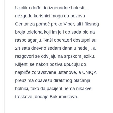
Ukoliko dođe do iznenadne bolesti ili
nezgode korisnici mogu da pozovu
Centar za pomoć preko Viber, ali i fiksnog
broja telefona koji im je i do sada bio na
raspolaganju. Naši operateri dostupni su
24 sata dnevno sedam dana u nedelji, a
razgovori se odvijaju na srpskom jeziku.
Klijenti se nakon poziva upućuju do
najbliže zdravstvene ustanove, a UNIQA
preuzima obavezu direktnog plaćanja
bolnici, tako da pacijent nema nikakve
troškove, dodaje Bukumirićeva.