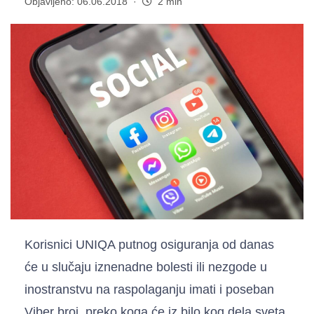
Objavljeno: 06.06.2018 ·
2 min
Korisnici UNIQA putnog osiguranja od danas
će u slučaju iznenadne bolesti ili nezgode u
inostranstvu na raspolaganju imati i poseban
Viber broj, preko koga će iz bilo kog dela sveta