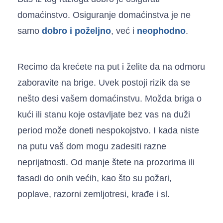
domaćinstvo. Osiguranje domaćinstva je ne
samo
dobro i poželjno
, već i
neophodno
.
Recimo da krećete na put i želite da na odmoru
zaboravite na brige. Uvek postoji rizik da se
nešto desi vašem domaćinstvu. Možda briga o
kući ili stanu koje ostavljate bez vas na duži
period može doneti nespokojstvo. I kada niste
na putu vaš dom mogu zadesiti razne
neprijatnosti. Od manje štete na prozorima ili
fasadi do onih većih, kao što su požari,
poplave, razorni zemljotresi, krađe i sl.