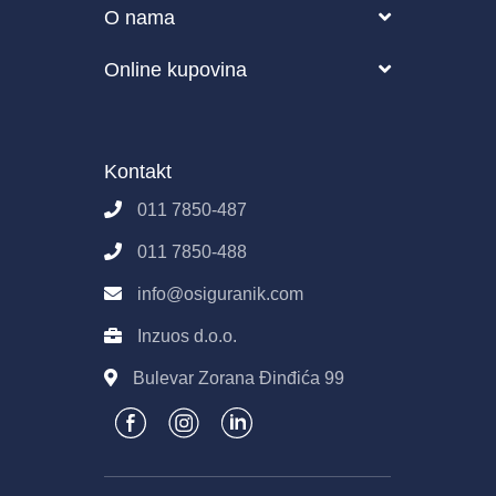
Blog
O nama
Zdravstveno
Česta pitanja o osiguranju
O nama
Online kupovina
Životno osiguranje
Kako funkcioniše Osiguranik.com?
Partneri
Pravila i uslovi korišćenja sajta
Poslovanje
Osiguranik.com
Kontakt
Imovina
Kontakt
Pravila E-Prodaje
011 7850-487
Obrada podataka
011 7850-488
info@osiguranik.com
Inzuos d.o.o.
Bulevar Zorana Đinđića 99