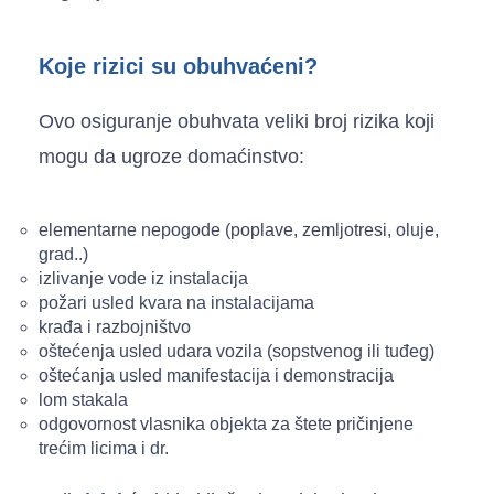
Koje rizici su obuhvaćeni?
Ovo osiguranje obuhvata veliki broj rizika koji
mogu da ugroze domaćinstvo:
elementarne nepogode (poplave, zemljotresi, oluje,
grad..)
izlivanje vode iz instalacija
požari usled kvara na instalacijama
krađa i razbojništvo
oštećenja usled udara vozila (sopstvenog ili tuđeg)
oštećanja usled manifestacija i demonstracija
lom stakala
odgovornost vlasnika objekta za štete pričinjene
trećim licima i dr.