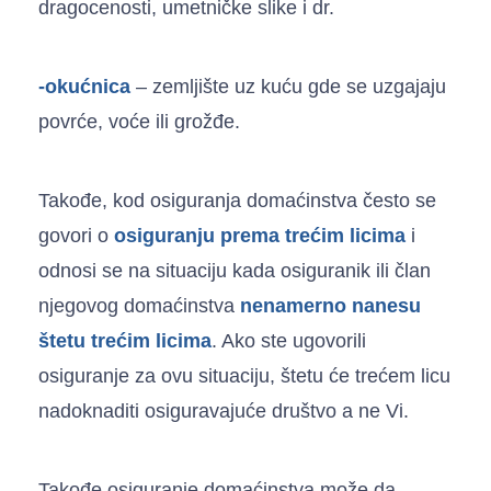
dragocenosti, umetničke slike i dr.
-okućnica
– zemljište uz kuću gde se uzgajaju
povrće, voće ili grožđe.
Takođe, kod osiguranja domaćinstva često se
govori o
osiguranju prema trećim licima
i
odnosi se na situaciju kada osiguranik ili član
njegovog domaćinstva
nenamerno
nanesu
štetu trećim licima
. Ako ste ugovorili
osiguranje za ovu situaciju, štetu će trećem licu
nadoknaditi osiguravajuće društvo a ne Vi.
Takođe osiguranje domaćinstva može da