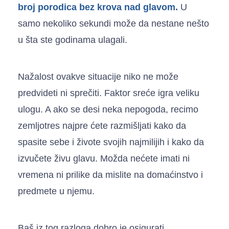
broj porodica bez krova nad glavom.
U
samo nekoliko sekundi može da nestane nešto
u šta ste godinama ulagali.
Nažalost ovakve situacije niko ne može
predvideti ni sprečiti. Faktor sreće igra veliku
ulogu. A ako se desi neka nepogoda, recimo
zemljotres najpre ćete razmišljati kako da
spasite sebe i živote svojih najmilijih i kako da
izvučete živu glavu. Možda nećete imati ni
vremena ni prilike da mislite na domaćinstvo i
predmete u njemu.
Baš iz tog razloga dobro je osigurati