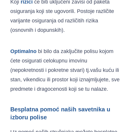
Koji
rizici
će biti uključeni zavisi od paketa
osiguranja koji ste ugovorili. Postoje različite
varijante osiguranja od različitih rizika
(osnovnih i dopunskih).
Optimalno
bi bilo da zaključite polisu kojom
ćete osigurati celokupnu imovinu
(nepokretnosti i pokretne stvari) tj.vašu kuću ili
stan, vikendicu ili prostor koji iznajmljujete, sve
predmete i dragocenosti koji se tu nalaze.
Besplatna pomoć naših savetnika u
izboru polise
Uz pomoć naših stručnjaka možete besplatno