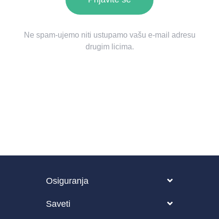
Ne spam-ujemo niti ustupamo vašu e-mail adresu
drugim licima.
Osiguranja
Vozilo
Saveti
Putovanje