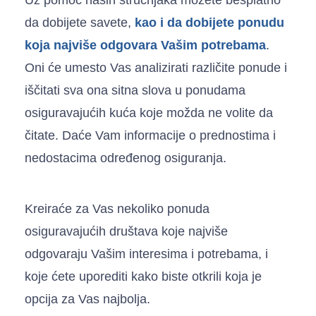
da dobijete savete,
kao i da dobijete
ponudu
koja najviše odgovara Vašim potrebama
.
Oni će umesto Vas analizirati različite ponude i
iščitati sva ona sitna slova u ponudama
osiguravajućih kuća koje možda ne volite da
čitate. Daće Vam informacije o prednostima i
nedostacima određenog osiguranja.
Kreiraće za Vas nekoliko ponuda
osiguravajućih društava koje najviše
odgovaraju Vašim interesima i potrebama, i
koje ćete uporediti kako biste otkrili koja je
opcija za Vas najbolja.