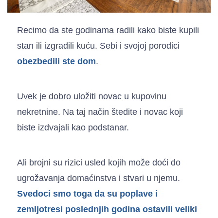
Recimo da ste godinama radili kako biste kupili
stan ili izgradili kuću. Sebi i svojoj porodici
obezbedili ste
dom
.
Uvek je dobro uložiti novac u kupovinu
nekretnine. Na taj način štedite i novac koji
biste izdvajali kao podstanar.
Ali
brojni su rizici
usled kojih može doći do
ugrožavanja domaćinstva i stvari u njemu.
Svedoci smo toga da su poplave i
zemljotresi poslednjih godina ostavili veliki