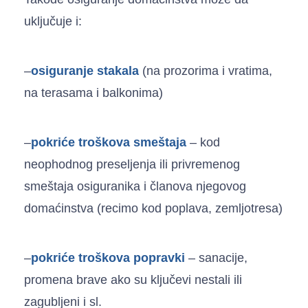
uključuje i:
–
osiguranje stakala
(na prozorima i vratima,
na terasama i balkonima)
–
pokriće troškova
smeštaja
– kod
neophodnog preseljenja ili privremenog
smeštaja osiguranika i članova njegovog
domaćinstva (recimo kod poplava, zemljotresa)
–
pokriće troškova popravki
– sanacije,
promena brave ako su ključevi nestali ili
zagubljeni i sl.