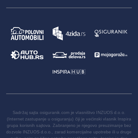
Sadržaj sajta osiguranik.com je vlasništvo INZUOS d.o.o.
(Internet zastupanje u osiguranju) čiji je većinski vlasnik Inspira
grupa korisnih sajtova. Zabranjeno je njegovo preuzimanje bez
dozvole INZUOS d.o.o., zarad komercijalne upotrebe ili u druge