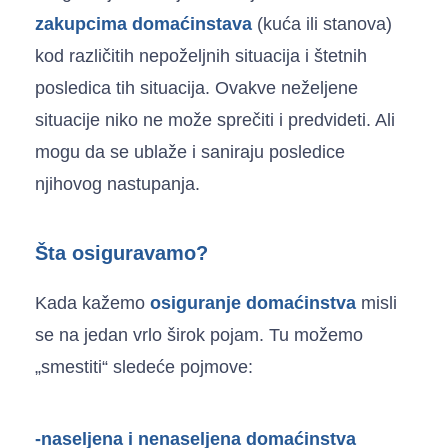
zakupcima domaćinstava
(kuća ili stanova)
kod različitih nepoželjnih situacija i štetnih
posledica tih situacija. Ovakve neželjene
situacije niko ne može sprečiti i predvideti. Ali
mogu da se ublaže i saniraju posledice
njihovog nastupanja.
Šta osiguravamo?
Kada kažemo
osiguranje
domaćinstva
misli
se na jedan vrlo širok pojam. Tu možemo
„smestiti“ sledeće pojmove:
-naseljena i nenaseljena domaćinstva