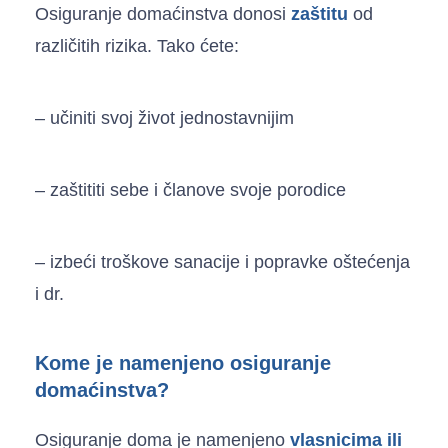
Osiguranje domaćinstva donosi
zaštitu
od
različitih rizika. Tako ćete:
– učiniti svoj život jednostavnijim
– zaštititi sebe i članove svoje porodice
– izbeći troškove sanacije i popravke oštećenja
i dr.
Kome je namenjeno osiguranje
domaćinstva?
Osiguranje doma je namenjeno
vlasnicima ili