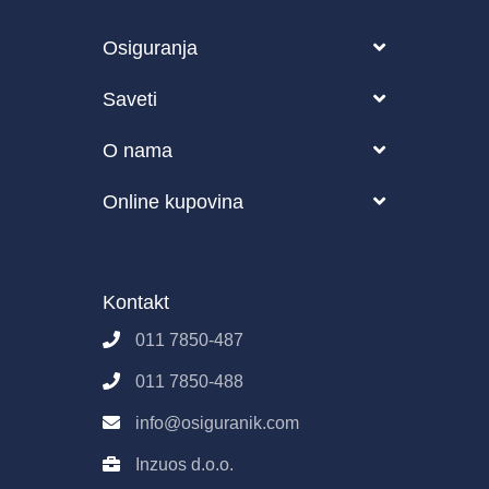
Osiguranja
Vozilo
Saveti
Putovanje
Blog
O nama
Zdravstveno
Česta pitanja o osiguranju
O nama
Online kupovina
Životno osiguranje
Kako funkcioniše Osiguranik.com?
Partneri
Pravila i uslovi korišćenja sajta
Poslovanje
Osiguranik.com
Kontakt
Imovina
Kontakt
Pravila E-Prodaje
011 7850-487
Obrada podataka
011 7850-488
info@osiguranik.com
Inzuos d.o.o.