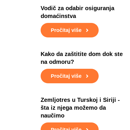
Vodič za odabir osiguranja
domaćinstva
Pročitaj više
Kako da zaštitite dom dok ste
na odmoru?
Pročitaj više
Zemljotres u Turskoj i Siriji -
šta iz njega možemo da
naučimo
Pročitaj više