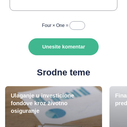
Four × One =
Srodne teme
Ulaganje u investicione
Fina
fondove kroz životno
pred
osiguranje