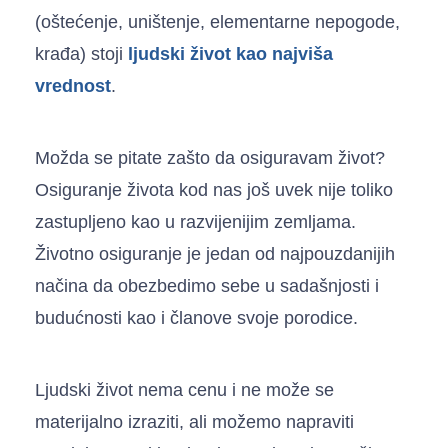
(oštećenje, uništenje, elementarne nepogode,
krađa) stoji
ljudski život kao najviša
vrednost
.
Možda se pitate zašto da osiguravam život?
Osiguranje života kod nas još uvek nije toliko
zastupljeno kao u razvijenijim zemljama.
Životno osiguranje je jedan od najpouzdanijih
načina da obezbedimo sebe u sadašnjosti i
budućnosti kao i članove svoje porodice.
Ljudski život nema cenu i ne može se
materijalno izraziti, ali možemo napraviti