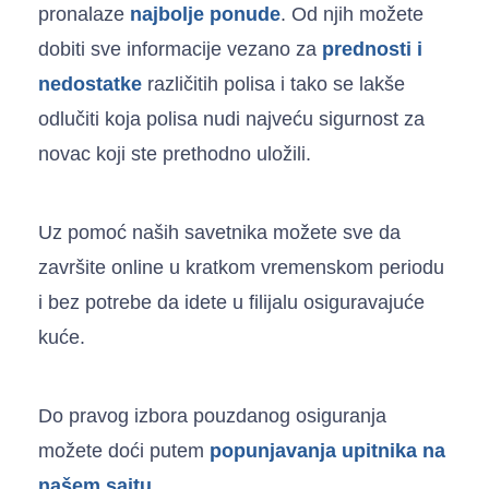
pronalaze
najbolje ponude
. Od njih možete
dobiti sve informacije vezano za
prednosti i
nedostatke
različitih polisa i tako se lakše
odlučiti koja polisa nudi najveću sigurnost za
novac koji ste prethodno uložili.
Uz pomoć naših savetnika možete sve da
završite online u kratkom vremenskom periodu
i bez potrebe da idete u filijalu osiguravajuće
kuće.
Do pravog izbora pouzdanog osiguranja
možete doći putem
popunjavanja upitnika na
našem sajtu
.