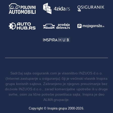
Sadržaj sajta osiguranik.com je vlasništvo INZUOS d.o.o.
(Internet zastupanje u osiguranju) čiji je većinski vlasnik Inspira
grupa korisnih sajtova. Zabranjeno je njegovo preuzimanje bez
dozvole INZUOS d.o.o., zarad komercijalne upotrebe ili u druge
svrhe, osim za lične potrebe posetilaca sajta. Inspira je deo
ALMA grupacije.
Copyright © Inspira grupa 2000-2026.