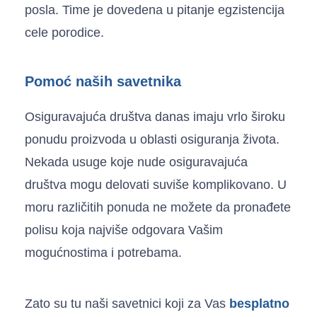
posla. Time je dovedena u pitanje egzistencija
cele porodice.
Pomoć naših savetnika
Osiguravajuća društva danas imaju vrlo široku
ponudu proizvoda u oblasti osiguranja života.
Nekada usuge koje nude osiguravajuća
društva mogu delovati suviše komplikovano. U
moru različitih ponuda ne možete da pronađete
polisu koja najviše odgovara Vašim
mogućnostima i potrebama.
Zato su tu naši savetnici koji za Vas
besplatno