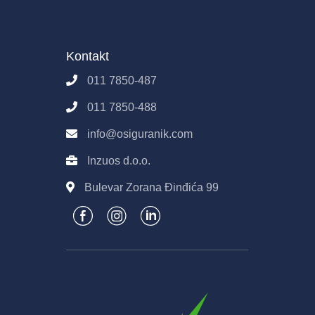
Kako funkcioniše Osiguranik.com?
Partneri
Pravila i uslovi korišćenja sajta
Poslovanje
Osiguranik.com
Kontakt
Imovina
Kontakt
Pravila E-Prodaje
011 7850-487
Obrada podataka
011 7850-488
info@osiguranik.com
Inzuos d.o.o.
Bulevar Zorana Đinđića 99