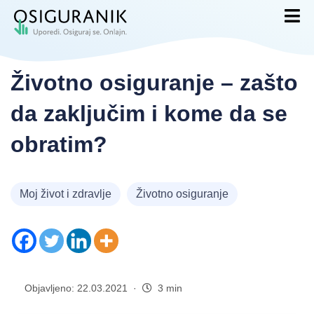
Životno osiguranje – zašto
da zaključim i kome da se
obratim?
Moj život i zdravlje
Životno osiguranje
Objavljeno: 22.03.2021 ·
3 min