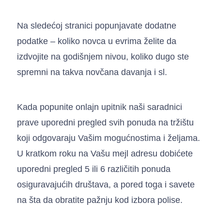
Na sledećoj stranici popunjavate dodatne
podatke – koliko novca u evrima želite da
izdvojite na godišnjem nivou, koliko dugo ste
spremni na takva novčana davanja i sl.
Kada popunite onlajn upitnik naši saradnici
prave uporedni pregled svih ponuda na tržištu
koji odgovaraju Vašim mogućnostima i željama.
U kratkom roku na Vašu mejl adresu dobićete
uporedni pregled 5 ili 6 različitih ponuda
osiguravajućih društava, a pored toga i savete
na šta da obratite pažnju kod izbora polise.