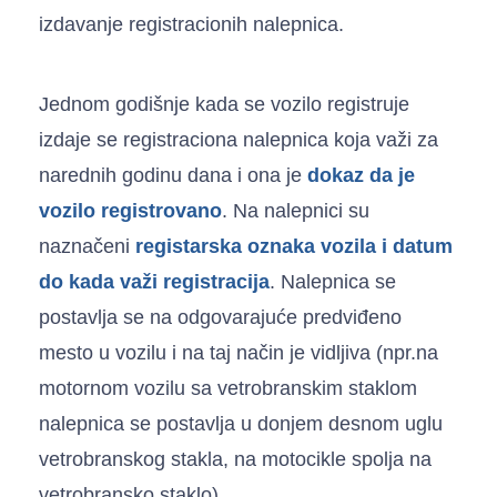
izdavanje registracionih nalepnica.
Jednom godišnje kada se vozilo registruje
izdaje se registraciona nalepnica koja važi za
narednih godinu dana i ona je
dokaz
da je
vozilo registrovano
. Na nalepnici su
naznačeni
registarska oznaka vozila i datum
do kada važi registracija
. Nalepnica se
postavlja se na odgovarajuće predviđeno
mesto u vozilu i na taj način je vidljiva (npr.na
motornom vozilu sa vetrobranskim staklom
nalepnica se postavlja u donjem desnom uglu
vetrobranskog stakla, na motocikle spolja na
vetrobransko staklo).