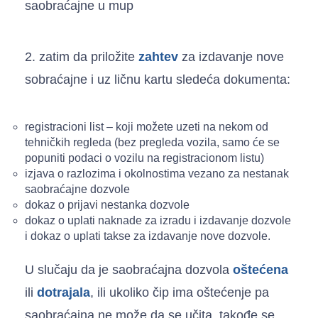
saobraćajne u mup
2. zatim da priložite
zahtev
za izdavanje nove
sobraćajne i uz ličnu kartu sledeća dokumenta:
registracioni list – koji možete uzeti na nekom od
tehničkih regleda (bez pregleda vozila, samo će se
popuniti podaci o vozilu na registracionom listu)
izjava o razlozima i okolnostima vezano za nestanak
saobraćajne dozvole
dokaz o prijavi nestanka dozvole
dokaz o uplati naknade za izradu i izdavanje dozvole
i dokaz o uplati takse za izdavanje nove dozvole.
U slučaju da je saobraćajna dozvola
oštećena
ili
dotrajala
, ili ukoliko čip ima oštećenje pa
saobraćajna ne može da se učita, takođe se