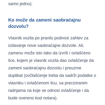
samo jednu).
Ko može da zameni saobraćajnu
dozvolu?
Vlasnik vozila po pravilu podnosi zahtev za
izdavanje nove saobraćajne dozvole. Ali,
zamenu može isto tako da izvrši i ovlašćeno
lice, kojem je vlasnik vozila dao ovlašćenje da
zameni saobraćajnu dozvolu i preuzme
duplikat (ovčlašćenje treba da sadrži podatke o
vlasniku i ovlašćenom licu, sa preciziranim
radnjama na koje se odnosi ovlašćenje i da
bude overeno kod notara).