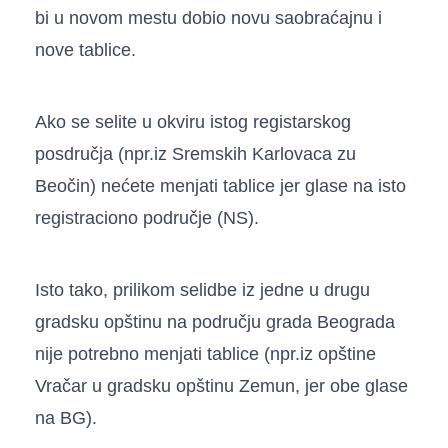
bi u novom mestu dobio novu saobraćajnu i
nove tablice.
Ako se selite u okviru istog registarskog
posdručja (npr.iz Sremskih Karlovaca zu
Beočin) nećete menjati tablice jer glase na isto
registraciono područje (NS).
Isto tako, prilikom selidbe iz jedne u drugu
gradsku opštinu na području grada Beograda
nije potrebno menjati tablice (npr.iz opštine
Vračar u gradsku opštinu Zemun, jer obe glase
na BG).