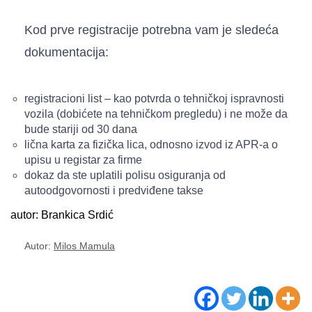
Kod prve registracije potrebna vam je sledeća
dokumentacija:
registracioni list – kao potvrda o tehničkoj ispravnosti
vozila (dobićete na tehničkom pregledu) i ne može da
bude stariji od 30 dana
lična karta za fizička lica, odnosno izvod iz APR-a o
upisu u registar za firme
dokaz da ste uplatili polisu osiguranja od
autoodgovornosti i predviđene takse
autor: Brankica Srdić
Autor:
Milos Mamula