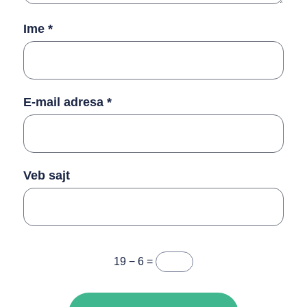
Ime
*
E-mail adresa
*
Veb sajt
19 − 6 =