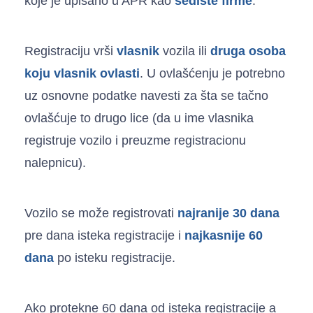
koje je upisano u APR kao
sedište firme
.
Registraciju vrši
vlasnik
vozila ili
druga osoba
koju vlasnik ovlasti
. U ovlašćenju je potrebno
uz osnovne podatke navesti za šta se tačno
ovlašćuje to drugo lice (da u ime vlasnika
registruje vozilo i preuzme registracionu
nalepnicu).
Vozilo se može registrovati
najranije 30 dana
pre dana isteka registracije i
najkasnije 60
dana
po isteku registracije.
Ako protekne 60 dana od isteka registracije a