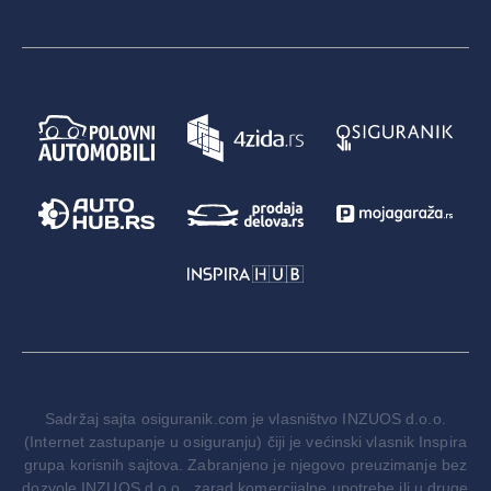
Sadržaj sajta osiguranik.com je vlasništvo INZUOS d.o.o.
(Internet zastupanje u osiguranju) čiji je većinski vlasnik Inspira
grupa korisnih sajtova. Zabranjeno je njegovo preuzimanje bez
dozvole INZUOS d.o.o., zarad komercijalne upotrebe ili u druge