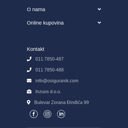
Putovanje
Blog
O nama
Zdravstveno
Česta pitanja o osiguranju
O nama
Online kupovina
Životno osiguranje
Kako funkcioniše Osiguranik.com?
Partneri
Pravila i uslovi korišćenja sajta
Poslovanje
Osiguranik.com
Kontakt
Imovina
Kontakt
Pravila E-Prodaje
011 7850-487
Obrada podataka
011 7850-488
info@osiguranik.com
Inzuos d.o.o.
Bulevar Zorana Đinđića 99