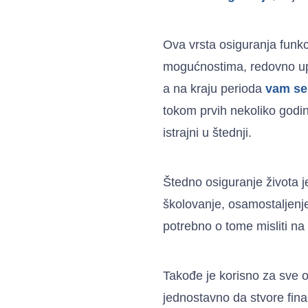
Ova vrsta osiguranja funkc
mogućnostima, redovno upl
a na kraju perioda
vam se 
tokom prvih nekoliko godin
istrajni u štednji.
Štedno osiguranje života je
školovanje, osamostaljenje
potrebno o tome misliti na
Takođe je korisno za sve o
jednostavno da stvore fina