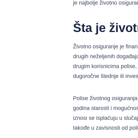
je najbolje životno osigura
Šta je živo
Životno osiguranje je finans
drugih neželjenih događaj
drugim korisnicima polise,
dugoročne štednje ili invest
Polise životnog osiguranja
godina starosti i mogućnos
iznosi se isplaćuju u slučaj
takođe u zavisnosti od poli