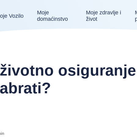
Moje
Moje zdravlje i
oje Vozilo
domaćinstvo
život
životno osiguranje 
zabrati?
in