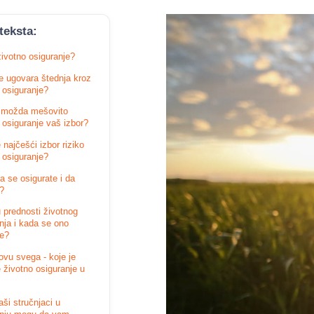
teksta:
životno osiguranje?
e ugovara štednja kroz
 osiguranje?
e možda mešovito
 osiguranje vaš izbor?
 najčešći izbor riziko
 osiguranje?
da se osigurate i da
e?
 prednosti životnog
nja i kada se ono
je?
vu svega - koje je
e životno osiguranje u
ši stručnjaci u