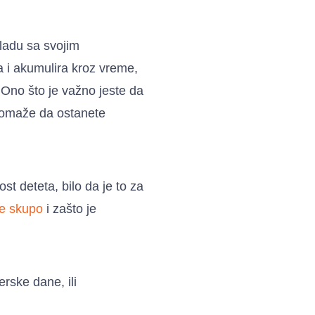
kladu sa svojim
 i akumulira kroz vreme,
 Ono što je važno jeste da
 pomaže da ostanete
st deteta, bilo da je to za
nje skupo
i zašto je
rske dane, ili