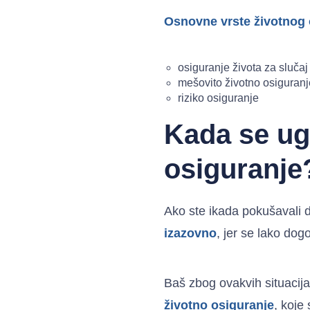
Osnovne vrste životnog o
osiguranje života za slučaj
mešovito životno osiguranj
riziko osiguranje
Kada se ug
osiguranje
Ako ste ikada pokušavali d
izazovno
, jer se lako dog
Baš zbog ovakvih situacij
životno osiguranje
, koje