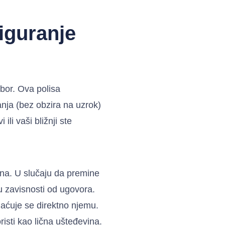
iguranje
zbor. Ova polisa
nja (bez obzira na uzrok)
li vaši bližnji ste
ina. U slučaju da premine
u zavisnosti od ugovora.
plaćuje se direktno njemu.
risti kao lična ušteđevina.