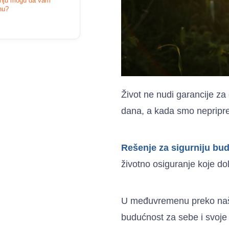
anju mogu da vam
nu?
Život ne nudi garancije z
dana, a kada smo nepripre
Rešenje za sigurniju bu
životno osiguranje koje dola
U međuvremenu preko naše
budućnost za sebe i svoje n