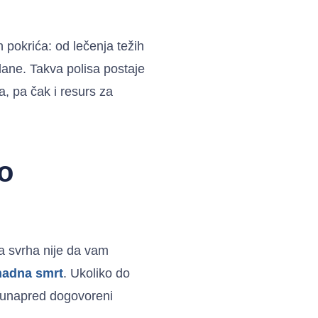
pokrića: od lečenja težih
 dane. Takva polisa postaje
a, pa čak i resurs za
no
va svrha nije da vam
nadna smrt
. Ukoliko do
e unapred dogovoreni