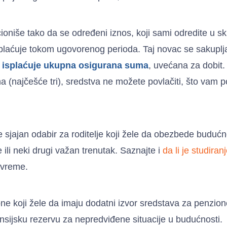
ioniše tako da se određeni iznos, koji sami odredite u s
aćuje tokom ugovorenog perioda. Taj novac se sakuplja
isplaćuje ukupna osigurana suma
, uvećana za dobit.
a (najčešće tri), sredstva ne možete povlačiti, što vam
 sjajan odabir za roditelje koji žele da obezbede budućno
 ili neki drugi važan trenutak. Saznajte i
da li je studira
 vreme.
ne koji žele da imaju dodatni izvor sredstava za penzione
nsijsku rezervu za nepredviđene situacije u budućnosti.