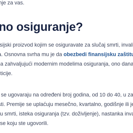
nje za vas.
tno osiguranje?
ijski proizvod kojim se osiguravate za slučaj smrti, invalid
a. Osnovna svrha mu je da
obezbedi finansijsku zaštit
 a zahvaljujući modernim modelima osiguranja, ono danas
icije.
 se ugovaraju na određeni broj godina, od 10 do 40, u za
ti. Premije se uplaćuju mesečno, kvartalno, godišnje ili 
u smrti, isteka osiguranja (tzv. doživljenje), nastanka invali
se koju ste ugovorili.