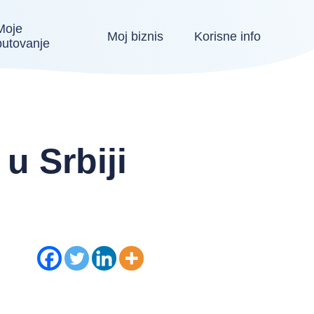
Moje
Moj biznis
Korisne info
putovanje
u Srbiji