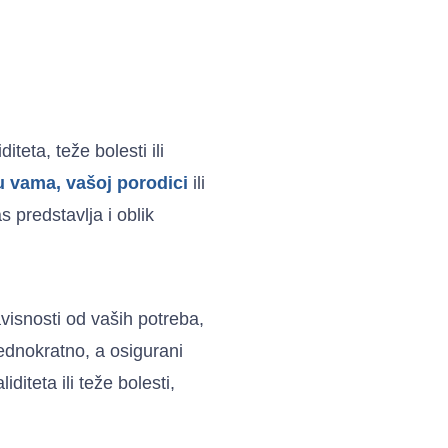
iteta, teže bolesti ili
u vama, vašoj porodici
ili
 predstavlja i oblik
visnosti od vaših potreba,
jednokratno, a osigurani
diteta ili teže bolesti,