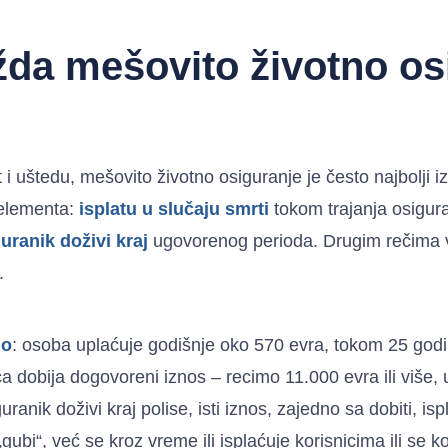
ožda mešovito životno os
t i uštedu, mešovito životno osiguranje je često najbolji i
 elementa:
isplatu u slučaju smrti
tokom trajanja osigura
uranik doživi kraj
ugovorenog perioda. Drugim rečima vi i
.
io
: osoba uplaćuje godišnje oko 570 evra, tokom 25 god
a dobija dogovoreni iznos – recimo 11.000 evra ili više, 
ranik doživi kraj polise, isti iznos, zajedno sa dobiti, is
gubi“, već se kroz vreme ili isplaćuje korisnicima ili se ko