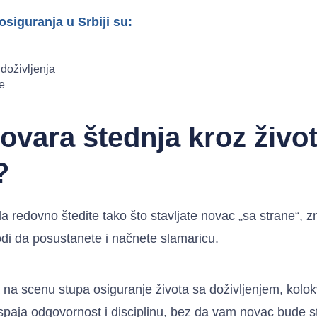
siguranja u Srbiji su:
 doživljenja
e
ovara štednja kroz živo
?
a redovno štedite tako što stavljate novac „sa strane“, 
odi da posustanete i načnete slamaricu.
a na scenu stupa osiguranje života sa doživljenjem, kolo
 spaja odgovornost i disciplinu, bez da vam novac bude s