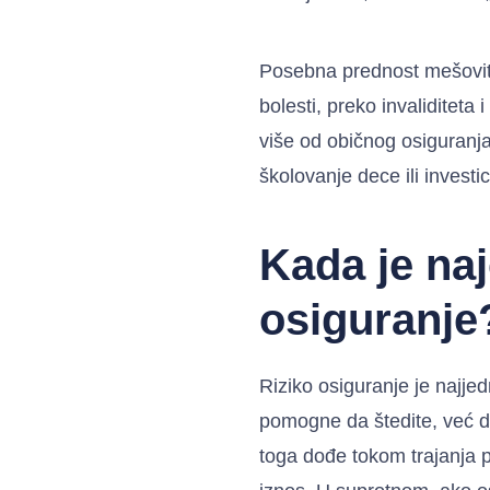
Posebna prednost mešovito
bolesti, preko invaliditeta
više od običnog osiguranja
školovanje dece ili investi
Kada je naj
osiguranje
Riziko osiguranje je najjed
pomogne da štedite, već d
toga dođe tokom trajanja p