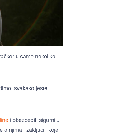
avačke” u samo nekoliko
dimo, svakako jeste
line
i obezbediti sigurniju
 o njima i zaključili koje