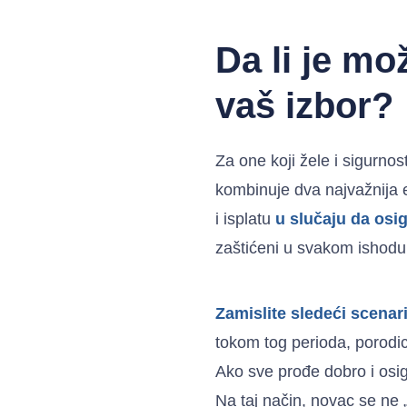
Da li je m
vaš izbor?
Za one koji žele i sigurnos
kombinuje dva najvažnija
i isplatu
u slučaju da osig
zaštićeni u svakom ishodu
Zamislite sledeći scenar
tokom tog perioda, porodic
Ako sve prođe dobro i osigu
Na taj način, novac se ne „