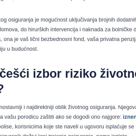
g osiguranja je mogućnost uključivanja brojnih dodatnih 
 i lomova, do hirurških intervencija i naknada za bolničke
, ona je vaš lični bezbednosni fond, vaša privatna penzij
ciju u budućnost.
češći izbor riziko život
?
nostavniji i najdirektniji oblik životnog osiguranja. Njego
a vašu porodicu zaštiti ako se dogodi ono najgore:
izne
olise, korisnicima koje ste naveli u ugovoru isplaćuje s