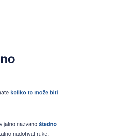
tno
znate
koliko to može biti
kvijalno nazvano
štedno
talno nadohvat ruke.