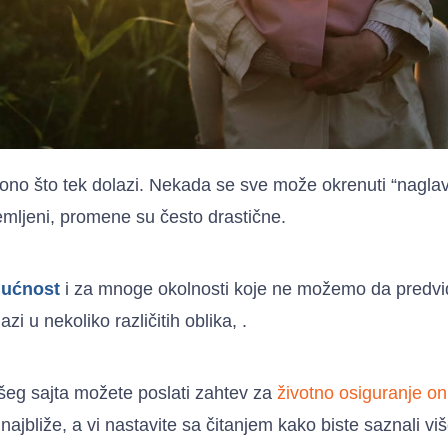
a ono što tek dolazi. Nekada se sve može okrenuti “nagl
mljeni, promene su često drastične.
dućnost
i za mnoge okolnosti koje ne možemo da predvi
zi u nekoliko različitih oblika, .
g sajta možete poslati zahtev za
životno osiguranje on
ajbliže, a vi nastavite sa čitanjem kako biste saznali više