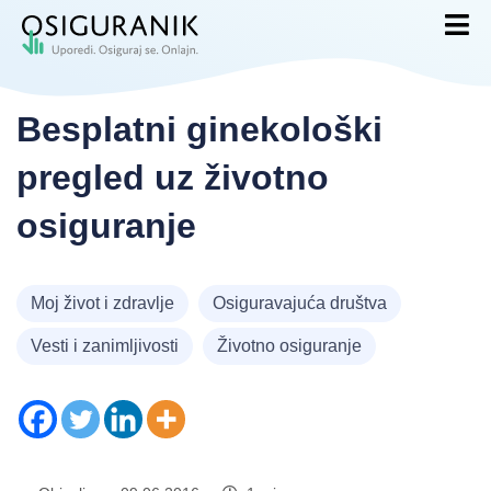
Besplatni ginekološki
pregled uz životno
osiguranje
Moj život i zdravlje
Osiguravajuća društva
Vesti i zanimljivosti
Životno osiguranje