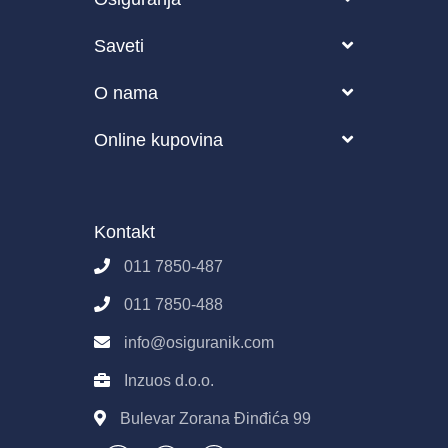
Vozilo
Saveti
Putovanje
Blog
O nama
Zdravstveno
Česta pitanja o osiguranju
O nama
Online kupovina
Životno osiguranje
Kako funkcioniše Osiguranik.com?
Partneri
Pravila i uslovi korišćenja sajta
Poslovanje
Osiguranik.com
Kontakt
Imovina
Kontakt
Pravila E-Prodaje
011 7850-487
Obrada podataka
011 7850-488
info@osiguranik.com
Inzuos d.o.o.
Bulevar Zorana Đinđića 99