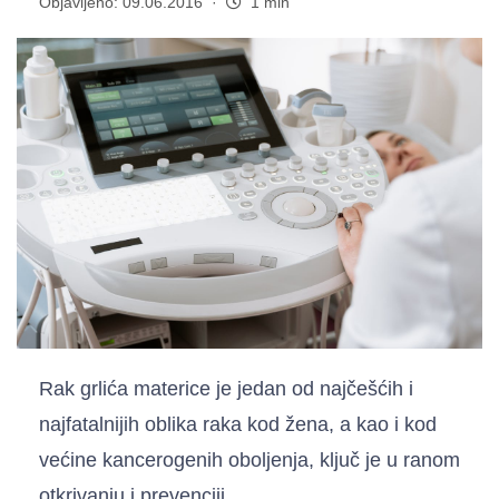
Objavljeno: 09.06.2016 ·
1 min
Rak grlića materice je jedan od najčešćih i
najfatalnijih oblika raka kod žena, a kao i kod
većine kancerogenih oboljenja, ključ je u ranom
otkrivanju i prevenciji.