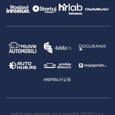
Sadržaj sajta osiguranik.com je vlasništvo INZUOS d.o.o.