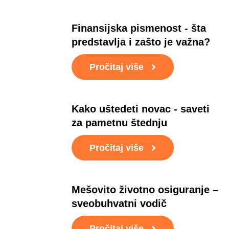
Finansijska pismenost - šta
predstavlja i zašto je važna?
Pročitaj više
Kako uštedeti novac - saveti
za pametnu štednju
Pročitaj više
Mešovito životno osiguranje –
sveobuhvatni vodič
Pročitaj više