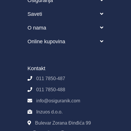
Osiguranja
Vozilo
Saveti
Putovanje
Blog
O nama
Zdravstveno
Česta pitanja o osiguranju
O nama
Online kupovina
Životno osiguranje
Kako funkcioniše Osiguranik.com?
Partneri
Pravila i uslovi korišćenja sajta
Poslovanje
Osiguranik.com
Kontakt
Imovina
Kontakt
Pravila E-Prodaje
011 7850-487
Obrada podataka
011 7850-488
info@osiguranik.com
Inzuos d.o.o.
Bulevar Zorana Đinđića 99