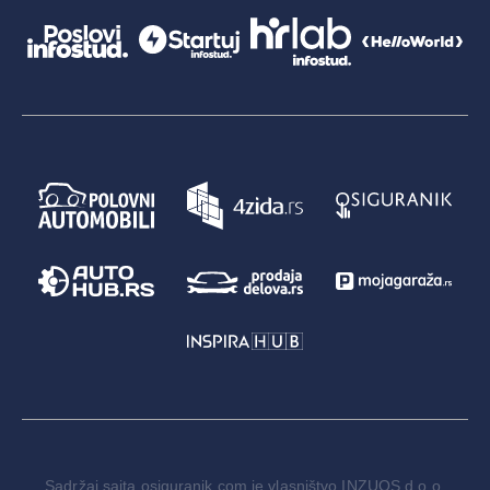
Sadržaj sajta osiguranik.com je vlasništvo INZUOS d.o.o.