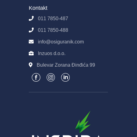
Imovina
Kontakt
Pravila E-Prodaje
011 7850-487
Obrada podataka
011 7850-488
info@osiguranik.com
Inzuos d.o.o.
Bulevar Zorana Đinđića 99