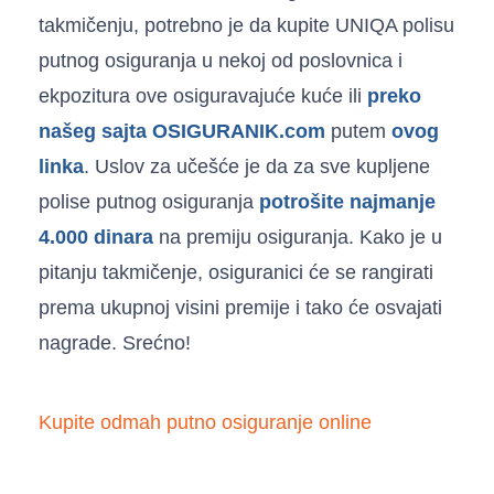
takmičenju, potrebno je da kupite UNIQA polisu
putnog osiguranja u nekoj od poslovnica i
ekpozitura ove osiguravajuće kuće ili
preko
našeg sajta OSIGURANIK.com
putem
ovog
linka
. Uslov za učešće je da za sve kupljene
polise putnog osiguranja
potrošite najmanje
4.000 dinara
na premiju osiguranja. Kako je u
pitanju takmičenje, osiguranici će se rangirati
prema ukupnoj visini premije i tako će osvajati
nagrade. Srećno!
Kupite odmah putno osiguranje online