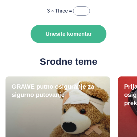
3 × Three =
Srodne teme
GRAWE putno osiguranje za
Prij
sigurno putovanje
osig
prek