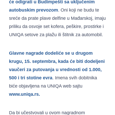
će odigrati u Budimpešti sa uključenim
autobuskim prevozom
. Oni koji ne budu te
sreće da prate plave delfine u Mađarskoj, imaju
priliku da osvoje set kofera, peškire, prostirke i
UNIQA setove za plažu ili štitnik za automobil.
Glavne nagrade dodeliće se u drugom
krugu, 15. septembra, kada će biti dodeljeni
vaučeri za putovanja u vrednosti od 1.000,
500 i tri stotine evra
. Imena svih dobitnika
biće objavljena na UNIQA web sajtu
www.uniqa.rs.
Da bi učestvovali u ovom nagradnom