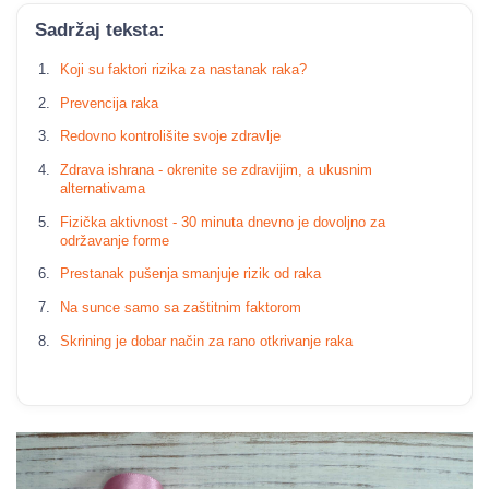
Sadržaj teksta:
Koji su faktori rizika za nastanak raka?
Prevencija raka
Redovno kontrolišite svoje zdravlje
Zdrava ishrana - okrenite se zdravijim, a ukusnim
alternativama
Fizička aktivnost - 30 minuta dnevno je dovoljno za
održavanje forme
Prestanak pušenja smanjuje rizik od raka
Na sunce samo sa zaštitnim faktorom
Skrining je dobar način za rano otkrivanje raka