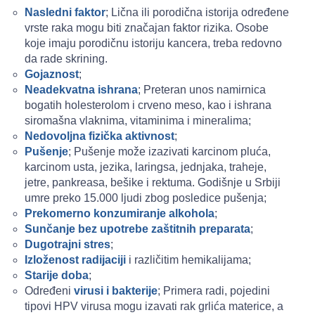
Nasledni faktor
; Lična ili porodična istorija određene
vrste raka mogu biti značajan faktor rizika. Osobe
koje imaju porodičnu istoriju kancera, treba redovno
da rade skrining.
Gojaznost
;
Neadekvatna ishrana
; Preteran unos namirnica
bogatih holesterolom i crveno meso, kao i ishrana
siromašna vlaknima, vitaminima i mineralima;
Nedovoljna fizička aktivnost
;
Pušenje
; Pušenje može izazivati karcinom pluća,
karcinom usta, jezika, laringsa, jednjaka, traheje,
jetre, pankreasa, bešike i rektuma. Godišnje u Srbiji
umre preko 15.000 ljudi zbog posledice pušenja;
Prekomerno konzumiranje alkohola
;
Sunčanje bez upotrebe zaštitnih preparata
;
Dugotrajni stres
;
Izloženost radijaciji
i različitim hemikalijama;
Starije doba
;
Određeni
virusi i bakterije
; Primera radi, pojedini
tipovi HPV virusa mogu izavati rak grlića materice, a