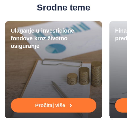
Srodne teme
Ulaganje u investicione
Fina
fondove kroz životno
pred
osiguranje
Pročitaj više