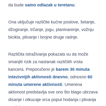
da bude
samo odlazak u teretanu
.
Ona uključuje različite kućne poslove, šetanje,
džogiranje, trčanje, jogu, planinarenje, vožnju
bicikla, plivanje i brojne druge radnje.
Različita istraživanja pokazala su da može
smanjiti rizik za nastanak različitih vrsta
kancera. Preporučeno je
barem 30 minuta
intezivnijih aktivnosti dnevno
, odnosno
60
minuta umerene aktivnosti
. Umerena
aktivnost predstavlja sve ono što blago ubrzava
disanje i otkucaje srca poput hodanja i plivanja