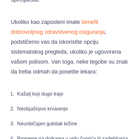
Ukoliko kao zaposleni imate
benefit
dobrovoljnog zdravstvenog osiguranja
,
podstičemo vas da iskoristite opciju
sistematskog pregleda, ukoliko je ugovorena
vašom polisom. Van toga, neke tegobe su znak
da treba odmah da posetite lekara:
Kašalj koji dugo traje
Neobjašnjivo krvarenje
Neuobičajen gubitak težine
Promene na dojkama u vidu čvorića ili zadebljanja