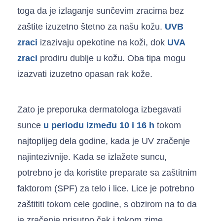
toga da je izlaganje sunčevim zracima bez
zaštite izuzetno štetno za našu kožu.
UVB
zraci
izazivaju opekotine na koži, dok
UVA
zraci
prodiru dublje u kožu. Oba tipa mogu
izazvati izuzetno opasan rak kože.
Zato je preporuka dermatologa izbegavati
sunce
u periodu između 10 i 16 h
tokom
najtoplijeg dela godine, kada je UV zračenje
najintezivnije. Kada se izlažete suncu,
potrebno je da koristite preparate sa zaštitnim
faktorom (SPF) za telo i lice. Lice je potrebno
zaštititi tokom cele godine, s obzirom na to da
je zračenje prisutno čak i tokom zime.