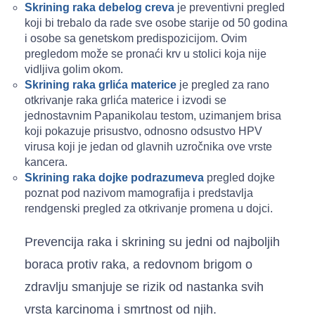
Skrining raka debelog creva
je preventivni pregled
koji bi trebalo da rade sve osobe starije od 50 godina
i osobe sa genetskom predispozicijom. Ovim
pregledom može se pronaći krv u stolici koja nije
vidljiva golim okom.
Skrining raka grlića materice
je pregled za rano
otkrivanje raka grlića materice i izvodi se
jednostavnim Papanikolau testom, uzimanjem brisa
koji pokazuje prisustvo, odnosno odsustvo HPV
virusa koji je jedan od glavnih uzročnika ove vrste
kancera.
Skrining raka dojke podrazumeva
pregled dojke
poznat pod nazivom mamografija i predstavlja
rendgenski pregled za otkrivanje promena u dojci.
Prevencija raka i skrining su jedni od najboljih
boraca protiv raka, a redovnom brigom o
zdravlju smanjuje se rizik od nastanka svih
vrsta karcinoma i smrtnost od njih.