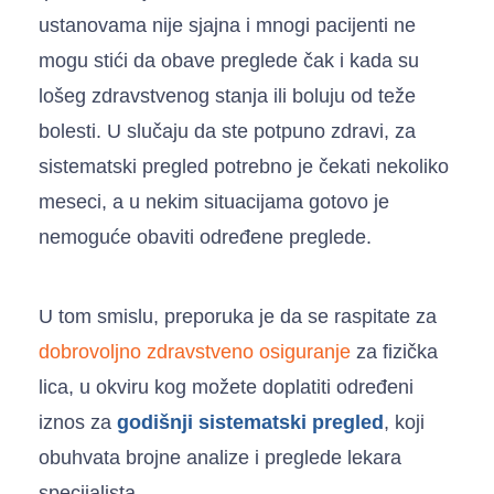
ustanovama nije sjajna i mnogi pacijenti ne
mogu stići da obave preglede čak i kada su
lošeg zdravstvenog stanja ili boluju od teže
bolesti. U slučaju da ste potpuno zdravi, za
sistematski pregled potrebno je čekati nekoliko
meseci, a u nekim situacijama gotovo je
nemoguće obaviti određene preglede.
U tom smislu, preporuka je da se raspitate za
dobrovoljno zdravstveno osiguranje
za fizička
lica, u okviru kog možete doplatiti određeni
iznos za
godišnji sistematski pregled
, koji
obuhvata brojne analize i preglede lekara
specijalista.