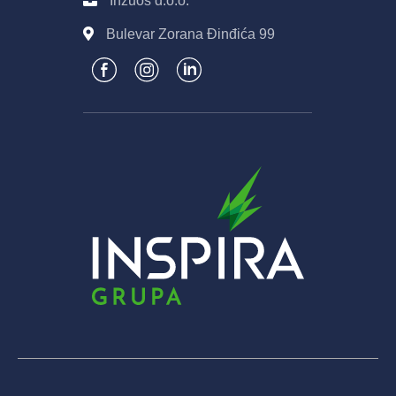
Inzuos d.o.o.
Bulevar Zorana Đinđića 99