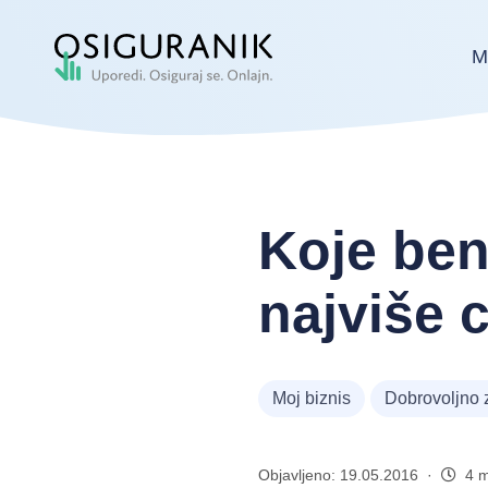
M
Koje ben
najviše 
Moj biznis
Dobrovoljno 
Objavljeno: 19.05.2016 ·
4 m