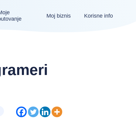
Moje
Moj biznis
Korisne info
putovanje
grameri
e