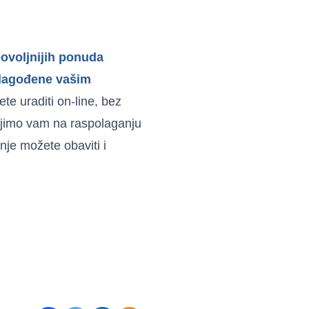
povoljnijih ponuda
rilagođene vašim
te uraditi on-line, bez
stojimo vam na raspolaganju
nje možete obaviti i