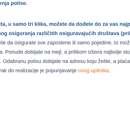
enja polise.
a, u samo tri klika, možete da dođete do za vas naj
og osiguranja različitih osiguravajućih društava (p
ite da osigurate sve zaposlene ili samo pojedine, to može
nja. Ponude dobijate na mejl, a prilikom izbora najbolje 
e. Odabranu polisu dobijate na adresu koju želite, a plaća
rak do realizacije je popunjavanje
ovog upitnika
.