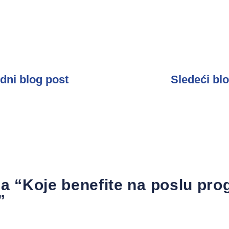
dni blog post
Sledeći bl
a “Koje benefite na poslu pro
”