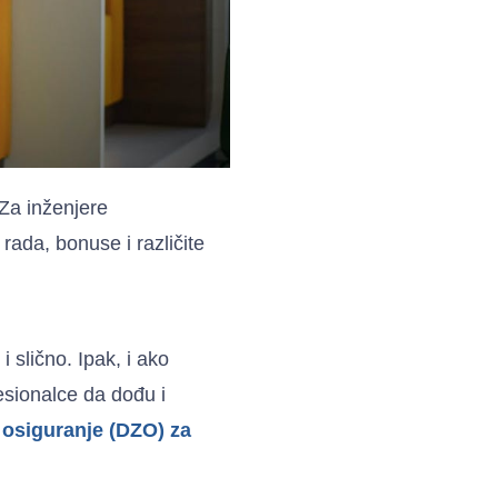
 Za inženjere
rada, bonuse i različite
 slično. Ipak, i ako
esionalce da dođu i
 osiguranje (DZO) za