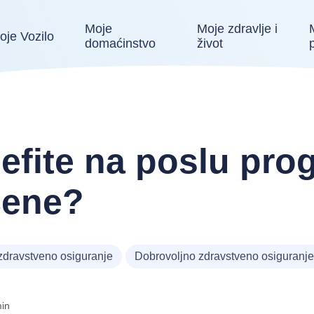
Moje
Moje zdravlje i
oje Vozilo
domaćinstvo
život
efite na poslu pro
cene?
zdravstveno osiguranje
Dobrovoljno zdravstveno osiguranj
in