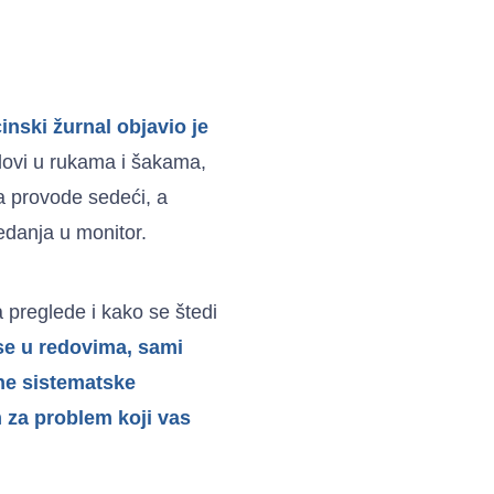
nski žurnal objavio je
ovi u rukama i šakama,
a provode sedeći, a
edanja u monitor.
 preglede i kako se štedi
se u redovima, sami
vne sistematske
m za problem koji vas