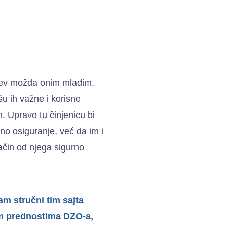
zuzev možda onim mlađim,
šu ih važne i korisne
h. Upravo tu činjenicu bi
o osiguranje, već da im i
ačin od njega sigurno
am stručni tim sajta
im prednostima DZO-a,