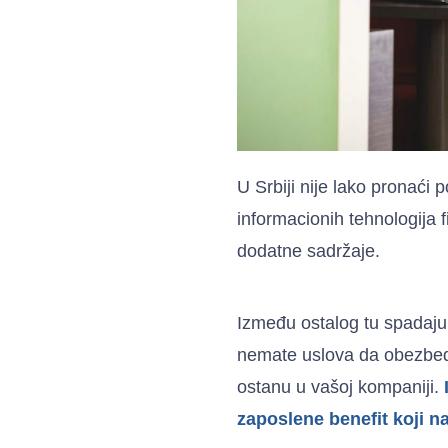
U Srbiji nije lako pronaći
informacionih tehnologija f
dodatne sadržaje.
Između ostalog tu spadaju i
nemate uslova da obezbedit
ostanu u vašoj kompaniji.
I
zaposlene benefit koji na