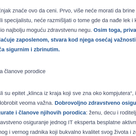
njak znaće ovo da ceni. Prvo, više neće morati da brine 
i specijalistu, neće razmišljati o tome gde da nađe lek i k
bio najbolju moguću zdravstvenu negu.
Osim toga, priv
laćuje zaposlenom, stvara kod njega osećaj važnosti 
ća sigurnim i zbrinutim.
za članove porodice
 su epitet „klinca iz kraja koji sve zna oko kompjutera“, 
 dobrobit veoma važna.
Dobrovoljno zdravstveno osig
urate i članove njihovih porodica
: ženu, decu i rodite
vstveno osiguranje jednog IT eksperta besplatne aktivno
og i vernog radnika koji bukvalno kvalitet svog života i 