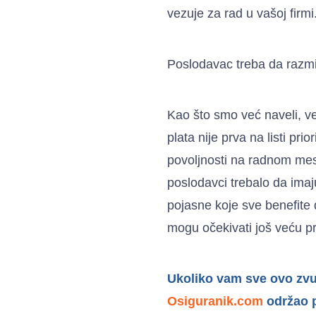
vezuje za rad u vašoj firmi
Poslodavac treba da razmi
Kao što smo već naveli, ve
plata nije prva na listi pr
povoljnosti na radnom me
poslodavci trebalo da ima
pojasne koje sve benefite 
mogu očekivati još veću pr
Ukoliko vam sve ovo zvuč
Osiguranik.com
održao p