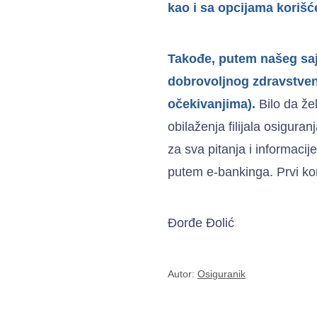
kao i sa opcijama korišć
Takođe, putem našeg sajt
dobrovoljnog zdravstven
očekivanjima).
Bilo da žel
obilaženja filijala osigura
za sva pitanja i informacij
putem e-bankinga. Prvi ko
Đorđe Đolić
Autor:
Osiguranik