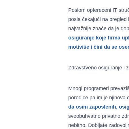
Poslom opterećeni IT struč
posla čekajući na pregled il
najvažnije znaće da je do
osiguranje koje firma up
motiviše i čini da se ose
Zdravstveno osiguranje i 
Mnogi programeri prevazišli
porodice pa im je njihova
da osim zaposlenih, osig
sveobuhvatno privatno zdra
nebitno. Dobijate zadovoljn