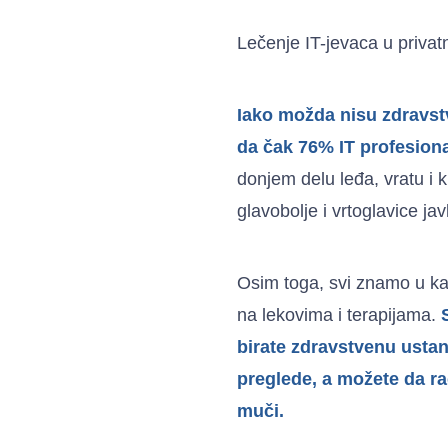
Lečenje IT-jevaca u priva
Iako možda nisu zdravstv
da čak 76% IT profesion
donjem delu leđa, vratu i 
glavobolje i vrtoglavice j
Osim toga, svi znamo u kak
na lekovima i terapijama.
birate zdravstvenu ustan
preglede, a možete da ra
muči.