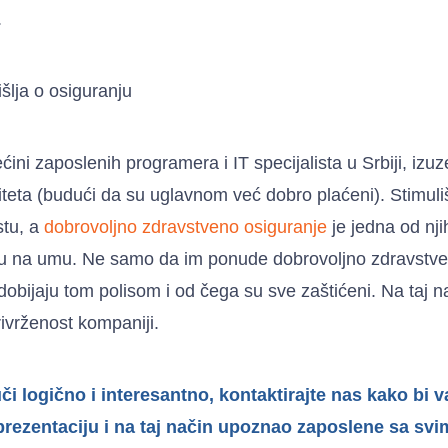
.
šlja o osiguranju
ćini zaposlenih programera i IT specijalista u Srbiji, i
ioriteta (budući da su uglavnom već dobro plaćeni). Stimuli
stu, a
dobrovoljno zdravstveno osiguranje
je jedna od nji
ju na umu. Ne samo da im ponude dobrovoljno zdravstven
dobijaju tom polisom i od čega su sve zaštićeni. Na taj n
ivrženost kompaniji.
i logično i interesantno, kontaktirajte nas kako bi v
rezentaciju i na taj način upoznao zaposlene sa sv