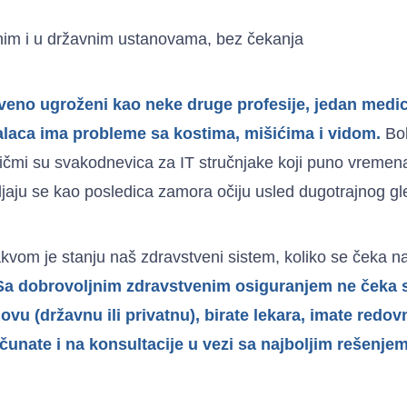
tnim i u državnim ustanovama, bez čekanja
eno ugroženi kao neke druge profesije, jedan medici
alaca ima probleme sa kostima, mišićima i vidom.
Bol
kičmi su svakodnevica za IT stručnjake koji puno vremen
avljaju se kao posledica zamora očiju usled dugotrajnog gl
vom je stanju naš zdravstveni sistem, koliko se čeka na
Sa dobrovoljnim zdravstvenim osiguranjem ne čeka 
ovu (državnu ili privatnu), birate lekara, imate redo
čunate i na konsultacije u vezi sa najboljim rešenje