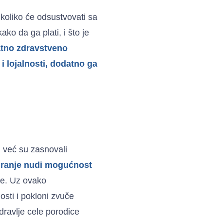
koliko će odsustvovati sa
ako da ga plati, i što je
atno zdravstveno
i lojalnosti, dodatno ga
i već su zasnovali
uranje nudi mogućnost
lje. Uz ovako
sti i pokloni zvuče
zdravlje cele porodice