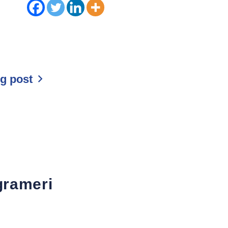
og post
grameri