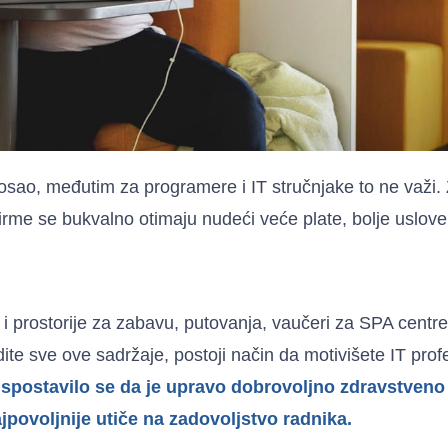
 posao, međutim za programere i IT stručnjake to ne važi.
irme se bukvalno otimaju nudeći veće plate, bolje uslove 
 prostorije za zabavu, putovanja, vaučeri za SPA centre i
e sve ove sadržaje, postoji način da motivišete IT prof
spostavilo se da je upravo dobrovoljno zdravstveno
jpovoljnije utiče na zadovoljstvo radnika.