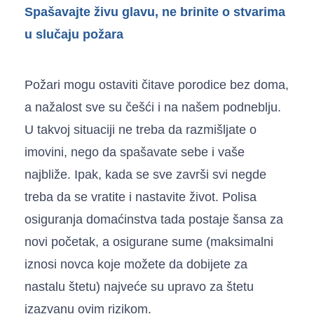
Spašavajte živu glavu, ne brinite o stvarima
u slučaju požara
Požari mogu ostaviti čitave porodice bez doma,
a nažalost sve su češći i na našem podneblju.
U takvoj situaciji ne treba da razmišljate o
imovini, nego da spašavate sebe i vaše
najbliže. Ipak, kada se sve završi svi negde
treba da se vratite i nastavite život. Polisa
osiguranja domaćinstva tada postaje šansa za
novi početak, a osigurane sume (maksimalni
iznosi novca koje možete da dobijete za
nastalu štetu) najveće su upravo za štetu
izazvanu ovim rizikom.