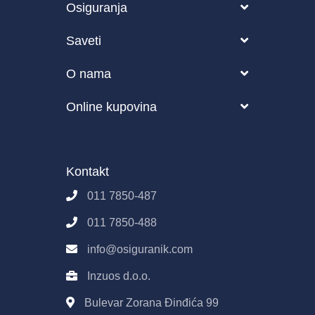
Osiguranja
Vozilo
Saveti
Putovanje
Blog
O nama
Zdravstveno
Česta pitanja o osiguranju
O nama
Online kupovina
Životno osiguranje
Kako funkcioniše Osiguranik.com?
Partneri
Pravila i uslovi korišćenja sajta
Poslovanje
Osiguranik.com
Kontakt
Imovina
Kontakt
Pravila E-Prodaje
011 7850-487
Obrada podataka
011 7850-488
info@osiguranik.com
Inzuos d.o.o.
Bulevar Zorana Đinđića 99