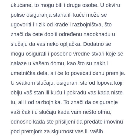
ukućane, to mogu biti i druge osobe. U okviru
polise osiguranja stana ili kuće može se
ugovoriti i rizik od krađe i razbojništva, što
znači da ćete dobiti određenu nadoknadu u
slučaju da vas neko opljačka. Dodatno se
mogu osigurati i posebno vredne stvari koje se
nalaze u vašem domu, kao što su nakit i
umetnička dela, ali će to povećati cenu premije.
U svakom slučaju, osigurani ste od lopova koji
obiju vaš stan ili kuću i pokradu vas kada niste
tu, ali i od razbojnika. To znači da osiguranje
važi čak i u slučaju kada vam nešto otmu,
odnosno kada ste prisiljeni da predate imovinu
pod pretnjom za sigurnost vas ili vaših