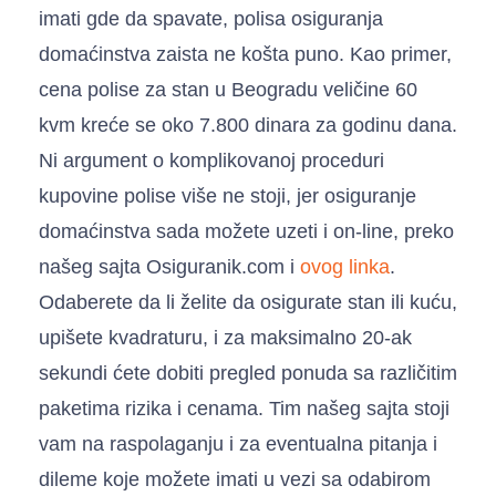
imati gde da spavate, polisa osiguranja
domaćinstva zaista ne košta puno. Kao primer,
cena polise za stan u Beogradu veličine 60
kvm kreće se oko 7.800 dinara za godinu dana.
Ni argument o komplikovanoj proceduri
kupovine polise više ne stoji, jer osiguranje
domaćinstva sada možete uzeti i on-line, preko
našeg sajta Osiguranik.com i
ovog linka
.
Odaberete da li želite da osigurate stan ili kuću,
upišete kvadraturu, i za maksimalno 20-ak
sekundi ćete dobiti pregled ponuda sa različitim
paketima rizika i cenama. Tim našeg sajta stoji
vam na raspolaganju i za eventualna pitanja i
dileme koje možete imati u vezi sa odabirom