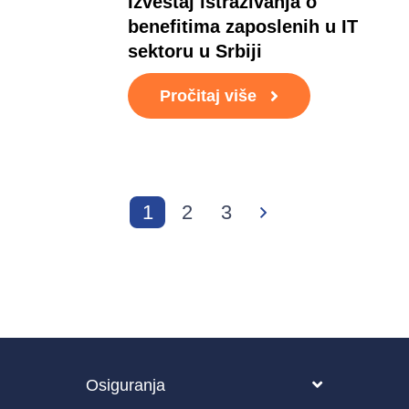
Izveštaj istraživanja o
benefitima zaposlenih u IT
sektoru u Srbiji
Pročitaj više
1
2
3
Osiguranja