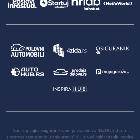
Sadržaj sajta osiguranik.com je vlasništvo INZUOS d.o.o.
(Internet zastupanje u osiguranju) čiji je većinski vlasnik Inspira