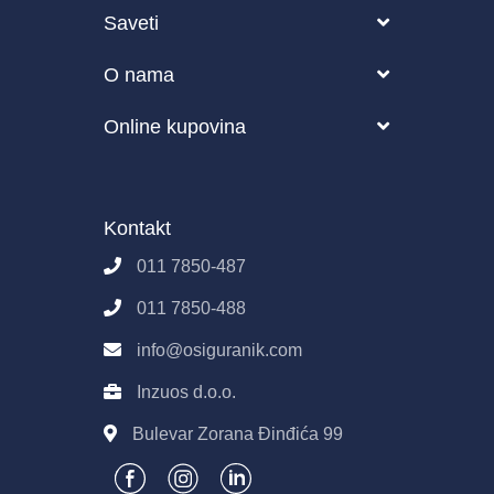
Vozilo
Saveti
Putovanje
Blog
O nama
Zdravstveno
Česta pitanja o osiguranju
O nama
Online kupovina
Životno osiguranje
Kako funkcioniše Osiguranik.com?
Partneri
Pravila i uslovi korišćenja sajta
Poslovanje
Osiguranik.com
Kontakt
Imovina
Kontakt
Pravila E-Prodaje
011 7850-487
Obrada podataka
011 7850-488
info@osiguranik.com
Inzuos d.o.o.
Bulevar Zorana Đinđića 99